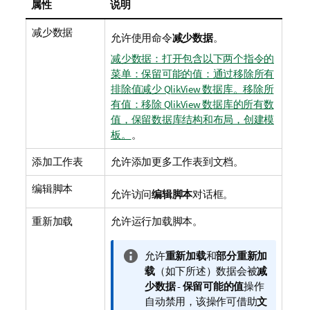
属性
说明
减少数据
允许使用命令
减少数据
。
减少数据：打开包含以下两个指令的
菜单：保留可能的值：通过移除所有
排除值减少 QlikView 数据库。移除所
有值：移除 QlikView 数据库的所有数
值，保留数据库结构和布局，创建模
板。
。
添加工作表
允许添加更多工作表到文档。
编辑脚本
允许访问
编辑脚本
对话框。
重新加载
允许运行加载脚本。
信
允许
重新加载
和
部分重新加
息
载
（如下所述）数据会被
减
注
少数据 - 保留可能的值
操作
释
自动禁用，该操作可借助
文