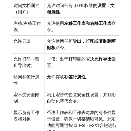
访问文档属性
允许访问带有 USER 权限的
设置：文
（用户）
档属性
。
左移/右移工作
允许使用
左移工作表
和
右移工作表
命
表
令。
允许导出
允许使用任何
导出，打印
或
复制到剪
贴板
命令。
允许打印（禁
（仅）出于打印目的否决
允许导出
设
止导出时）
置。
访问标签行属
允许存取
标签行属性
。
性
宏不受安全限
利用宏替代任意安全性设置，并利用
制
自动化替代命令。
显示所有工作
否决工作表和工作表对象的有条件显
表和对象
示设置，确保一切都清晰可见。此项
功能可通过按 Ctrl+Shift+S 组合键进行