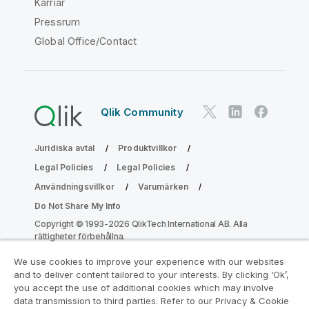
Karriär
Pressrum
Global Office/Contact
Qlik Community
Juridiska avtal
Produktvillkor
Legal Policies
Legal Policies
Användningsvillkor
Varumärken
Do Not Share My Info
Copyright © 1993-2026 QlikTech International AB. Alla
rättigheter förbehållna.
We use cookies to improve your experience with our websites
and to deliver content tailored to your interests. By clicking ‘Ok’,
Gå med i programmet Analytics
you accept the use of additional cookies which may involve
data transmission to third parties. Refer to our Privacy & Cookie
Modernization