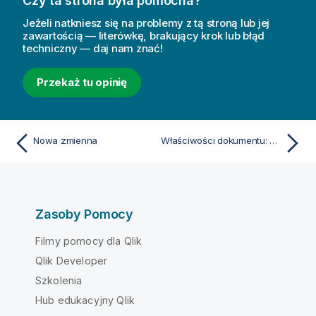
Czy ta strona była pomocna?
Jeżeli natkniesz się na problemy z tą stroną lub jej
zawartością — literówkę, brakujący krok lub błąd
techniczny — daj nam znać!
Przekaż tu opinię
Nowa zmienna
Właściwości dokumentu: Wyzwalacze
Zasoby Pomocy
Filmy pomocy dla Qlik
Qlik Developer
Szkolenia
Hub edukacyjny Qlik