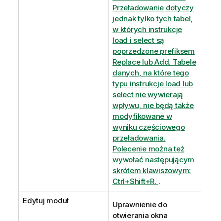
Przeładowanie dotyczy
jednak tylko tych tabel,
w których instrukcje
load i select są
poprzedzone prefiksem
Replace lub Add. Tabele
danych, na które tego
typu instrukcje load lub
select nie wywierają
wpływu, nie będą także
modyfikowane w
wyniku częściowego
przeładowania.
Polecenie można też
wywołać następującym
skrótem klawiszowym:
Ctrl+Shift+R.
.
Edytuj moduł
Uprawnienie do
otwierania okna