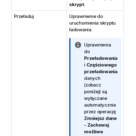
skrypt
.
Przeładuj
Uprawnienie do
uruchomienia skryptu
ładowania.
I
Uprawnienia
n
do
f
Przeładowania
o
i
Częściowego
r
przeładowania
m
danych
a
(zobacz
c
poniżej) są
j
wyłączane
a
automatycznie
przez operację
Zmniejsz dane
- Zachowaj
możliwe