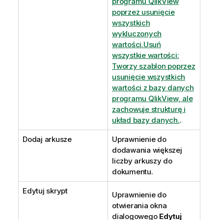
programu QlikView
poprzez usunięcie
wszystkich
wykluczonych
wartości.Usuń
wszystkie wartości:
Tworzy szablon poprzez
usunięcie wszystkich
wartości z bazy danych
programu QlikView, ale
zachowuje strukturę i
układ bazy danych.
.
Dodaj arkusze
Uprawnienie do
dodawania większej
liczby arkuszy do
dokumentu.
Edytuj skrypt
Uprawnienie do
otwierania okna
dialogowego
Edytuj