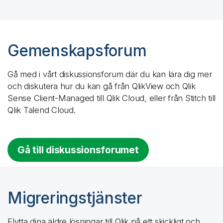
Gemenskapsforum
Gå med i vårt diskussionsforum där du kan lära dig mer
och diskutera hur du kan gå från
QlikView
och
Qlik
Sense
Client-Managed till
Qlik Cloud
, eller från
Stitch
till
Qlik Talend Cloud
.
Gå till diskussionsforumet
Migreringstjänster
Flytta dina äldre lösningar till Qlik på ett skickligt och