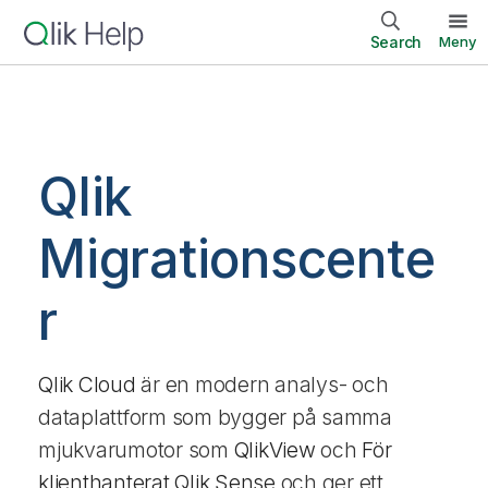
Search
Meny
Qlik
Migrationscente
r
Qlik Cloud
är en modern analys- och
dataplattform som bygger på samma
mjukvarumotor som
QlikView
och
För
klienthanterat Qlik Sense
och ger ett