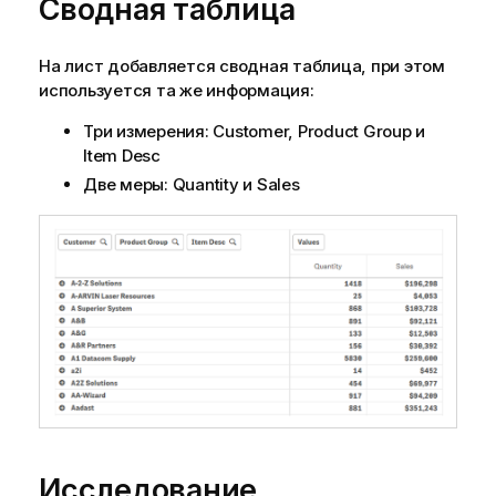
Сводная таблица
На лист добавляется сводная таблица, при этом
используется та же информация:
Три измерения:
Customer
,
Product Group
и
Item Desc
Две меры:
Quantity
и
Sales
Исследование