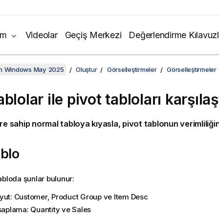
ım
Videolar
Geçiş Merkezi
Değerlendirme Kılavuzl
on Windows May 2025
Oluştur
Görselleştirmeler
Görselleştirmeler
blolar ile pivot tabloları karşıla
re sahip normal tabloya kıyasla, pivot tablonun verimliliğini
blo
abloda şunlar bulunur:
yut:
Customer
,
Product Group
ve
Item Desc
esaplama:
Quantity
ve
Sales