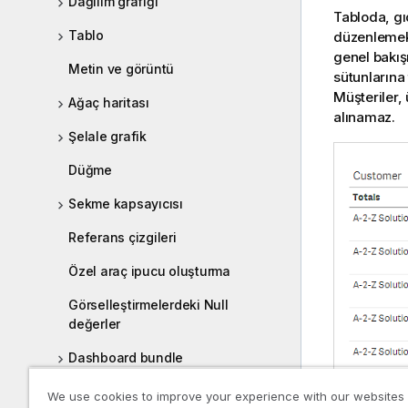
Dağılım grafiği
Tabloda, gıd
Tablo
düzenlemek i
genel bakış
Metin ve görüntü
sütunlarına
Müşteriler, 
Ağaç haritası
alınamaz.
Şelale grafik
Düğme
Sekme kapsayıcısı
Referans çizgileri
Özel araç ipucu oluşturma
Görselleştirmelerdeki Null
değerler
Dashboard bundle
Visualization bundle
We use cookies to improve your experience with our websites