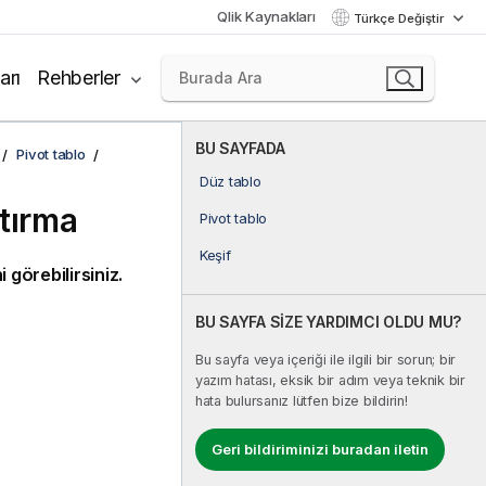
Qlik Kaynakları
Türkçe Değiştir
arı
Rehberler
BU SAYFADA
Pivot tablo
Düz tablo
ştırma
Pivot tablo
Keşif
 görebilirsiniz.
BU SAYFA SİZE YARDIMCI OLDU MU?
Bu sayfa veya içeriği ile ilgili bir sorun; bir
yazım hatası, eksik bir adım veya teknik bir
hata bulursanız lütfen bize bildirin!
Geri bildiriminizi buradan iletin