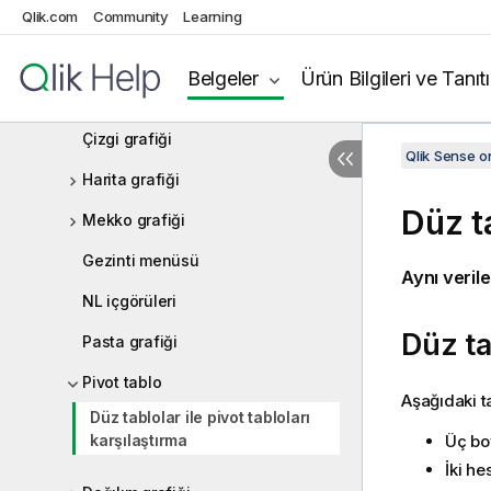
Qlik.com
Gösterge
Community
Learning
Histogram
Belgeler
Ürün Bilgileri ve Tanıt
KPI
Çizgi grafiği
Qlik Sense 
Harita grafiği
Düz ta
Mekko grafiği
Gezinti menüsü
Aynı verile
NL içgörüleri
Düz ta
Pasta grafiği
Pivot tablo
Aşağıdaki t
Düz tablolar ile pivot tabloları
Üç bo
karşılaştırma
İki h