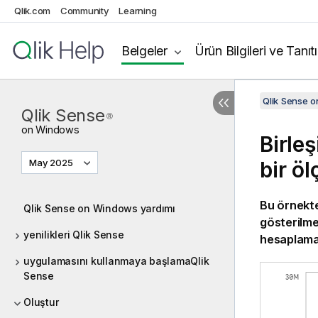
Qlik.com
Community
Learning
Belgeler
Ürün Bilgileri ve Tanıt
Qlik Sense 
Qlik Sense
®
on
Windows
Birleş
May 2025
bir öl
Bu örnekte,
Qlik Sense on Windows yardımı
gösterilmek
yenilikleri Qlik Sense
hesaplamay
uygulamasını kullanmaya başlamaQlik
Sense
Oluştur