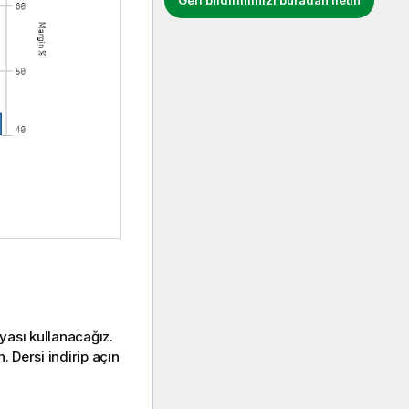
Geri bildiriminizi buradan iletin
syası kullanacağız.
 Dersi indirip açın