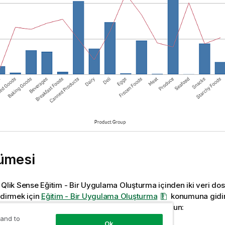
kümesi
,
Qlik Sense
Eğitim - Bir Uygulama Oluşturma
içinden iki veri do
ndirmek için
Eğitim - Bir Uygulama Oluşturma
konumuna gidin.
s source
(Ders kaynağı) klasöründeki dosyaları bulun:
 and to
Ok