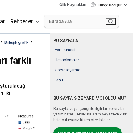
Qlik Kaynakları
Türkçe Değiştir
arı
Rehberler
BU SAYFADA
Birleşik grafik
Veri kümesi
ı farklı
Hesaplamalar
Görselleştirme
Keşif
luşturulacağı
ı iki
BU SAYFA SİZE YARDIMCI OLDU MU?
Bu sayfa veya içeriği ile ilgili bir sorun; bir
yazım hatası, eksik bir adım veya teknik bir
hata bulursanız lütfen bize bildirin!