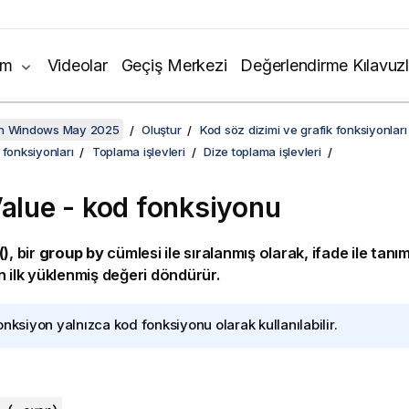
ım
Videolar
Geçiş Merkezi
Değerlendirme Kılavuzl
on Windows May 2025
Oluştur
Kod söz dizimi ve grafik fonksiyonları
 fonksiyonları
Toplama işlevleri
Dize toplama işlevleri
Value - kod fonksiyonu
()
, bir
group by
cümlesi ile sıralanmış olarak, ifade ile tanı
n ilk yüklenmiş değeri döndürür.
onksiyon yalnızca kod fonksiyonu olarak kullanılabilir.
: