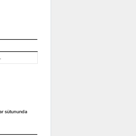
.
lar sütununda