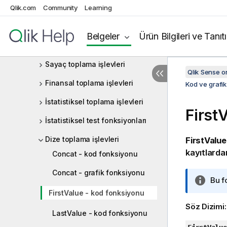
Qlik.com
Community
Learning
Kod ve grafik fonksiyonları
Toplama işlevleri
Belgeler
Ürün Bilgileri ve Tanıt
Temel toplama işlevleri
Sayaç toplama işlevleri
Qlik Sense 
Finansal toplama işlevleri
Kod ve grafik
İstatistiksel toplama işlevleri
First
İstatistiksel test fonksiyonları
Dize toplama işlevleri
FirstValue
kayıtlarda
Concat - kod fonksiyonu
Concat - grafik fonksiyonu
B
Bu f
i
FirstValue - kod fonksiyonu
l
Söz Dizimi
LastValue - kod fonksiyonu
g
i