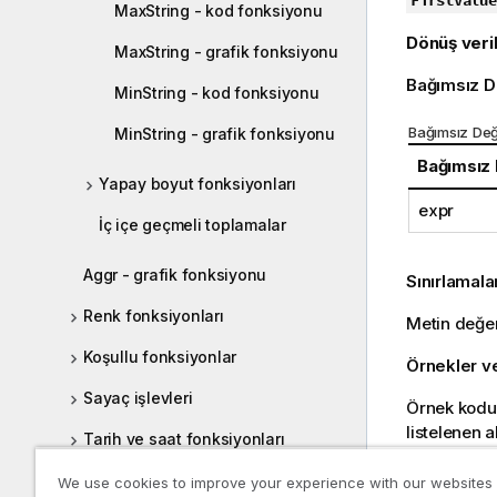
FirstValue
MaxString - kod fonksiyonu
n
Dönüş veril
o
MaxString - grafik fonksiyonu
t
Bağımsız D
u
MinString - kod fonksiyonu
Bağımsız Değ
MinString - grafik fonksiyonu
Bağımsız
Yapay boyut fonksiyonları
expr
İç içe geçmeli toplamalar
Aggr - grafik fonksiyonu
Sınırlamala
Renk fonksiyonları
Metin değe
Koşullu fonksiyonlar
Örnekler v
Sayaç işlevleri
Örnek kodu 
listelenen 
Tarih ve saat fonksiyonları
Sonuç veriler
Üstel ve logaritmik fonksiyonlar
We use cookies to improve your experience with our websites