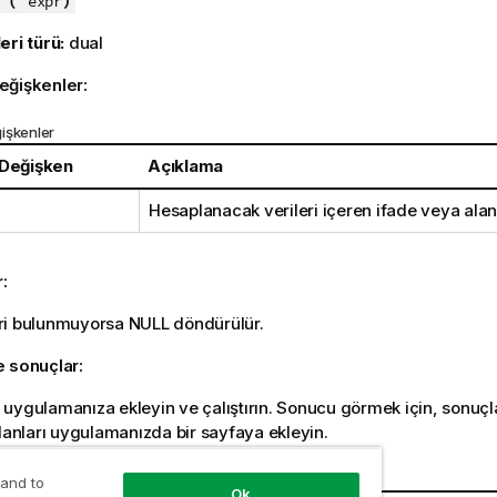
 (
)
expr
eri türü:
dual
eğişkenler:
işkenler
 Değişken
Açıklama
Hesaplanacak verileri içeren ifade veya alan
r:
ri bulunmuyorsa
NULL
döndürülür.
e sonuçlar:
uygulamanıza ekleyin ve çalıştırın. Sonucu görmek için, sonuç
alanları uygulamanızda bir sayfaya ekleyin.
i
 and to
Ok