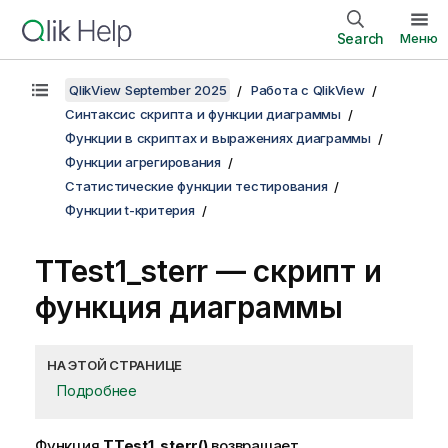
Search
Меню
QlikView September 2025
Работа с QlikView
Синтаксис скрипта и функции диаграммы
Функции в скриптах и выражениях диаграммы
Функции агрегирования
Статистические функции тестирования
Функции t-критерия
TTest1_sterr
— скрипт и
функция диаграммы
НА ЭТОЙ СТРАНИЦЕ
Подробнее
Функция
TTest1_sterr()
возвращает