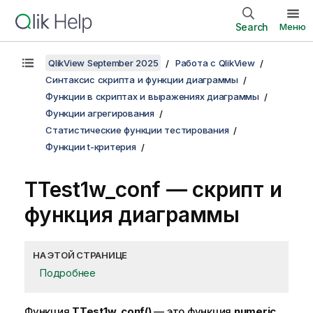
Search
Меню
QlikView September 2025
Работа с QlikView
Синтаксис скрипта и функции диаграммы
Функции в скриптах и выражениях диаграммы
Функции агрегирования
Статистические функции тестирования
Функции t-критерия
TTest1w_conf
— скрипт и
функция диаграммы
НА ЭТОЙ СТРАНИЦЕ
Подробнее
Функция
TTest1w_conf()
— это функция
numeric
,