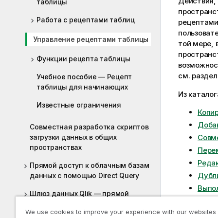
Действия, 
таблицы
пространс
Работа с рецептами таблиц
рецептами
пользоват
Управление рецептами таблицы
той мере, 
пространс
Функции рецепта таблицы
возможнос
см. разде
Учебное пособие — Рецепт
таблицы для начинающих
Из каталог
Известные ограничения
Копир
Добав
Совместная разработка скриптов
загрузки данных в общих
Совме
пространствах
Пере
Реда
Прямой доступ к облачным базам
Дубл
данных с помощью Direct Query
Выпо
Шлюз данных Qlik — прямой
Выпо
доступ
We use cookies to improve your experience with our websites
Наст