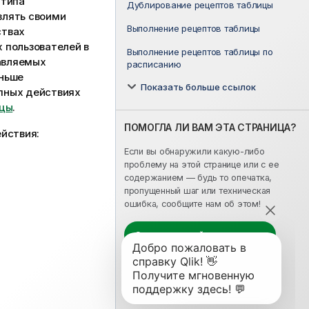
 типа
Дублирование рецептов таблицы
влять своими
Выполнение рецептов таблицы
ствах
 пользователей в
Выполнение рецептов таблицы по
равляемых
расписанию
еньше
Показать больше ссылок
пных действиях
ицы
.
ПОМОГЛА ЛИ ВАМ ЭТА СТРАНИЦА?
йствия:
Если вы обнаружили какую-либо
проблему на этой странице или с ее
содержанием — будь то опечатка,
пропущенный шаг или техническая
ошибка, сообщите нам об этом!
Оставьте свой отзыв здесь