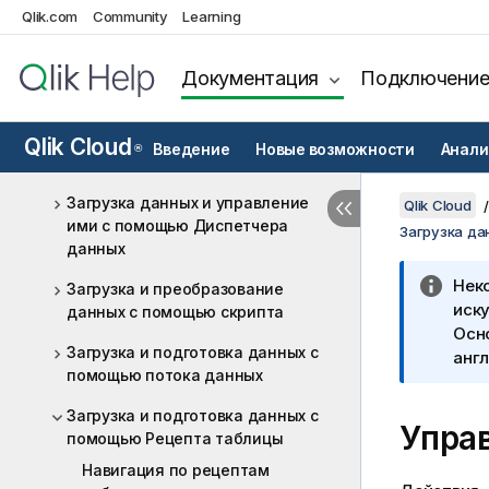
управление ими
Qlik.com
Community
Learning
Загрузка данных аналитики
Загрузка данных из каталога
Документация
Подключени
данных
Загрузка данных с торговой
Qlik Cloud
Введение
Новые возможности
Анали
®
площадки данных
Загрузка данных и управление
Qlik Cloud
ими с помощью Диспетчера
Загрузка да
данных
Нек
Загрузка и преобразование
иску
данных с помощью скрипта
Осн
Загрузка и подготовка данных с
англ
помощью потока данных
Загрузка и подготовка данных с
Упра
помощью Рецепта таблицы
Навигация по рецептам