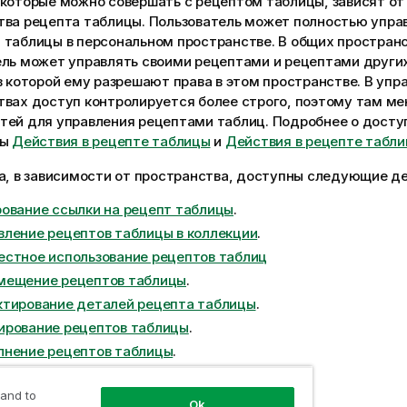
которые можно совершать с рецептом таблицы, зависят от
тва рецепта таблицы. Пользователь может полностью упра
 таблицы в персональном пространстве. В общих простран
ель может управлять своими рецептами и рецептами других
в которой ему разрешают права в этом пространстве. В уп
твах доступ контролируется более строго, поэтому там м
тей для управления рецептами таблиц. Подробнее о досту
лы
Действия в рецепте таблицы
и
Действия в рецепте табл
а, в зависимости от пространства, доступны следующие де
ование ссылки на рецепт таблицы
.
ление рецептов таблицы в коллекции
.
стное использование рецептов таблиц
мещение рецептов таблицы
.
ктирование деталей рецепта таблицы
.
ирование рецептов таблицы
.
лнение рецептов таблицы
.
лнение рецептов таблицы по расписанию
.
 and to
ройка уведомлений рецептов таблицы
.
Ok