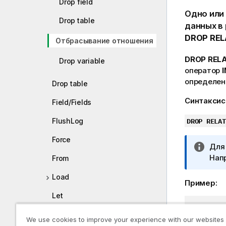
Drop field
Одно или
Drop table
данных в
DROP REL
Отбрасывание отношения
DROP RELA
Drop variable
оператор
определе
Drop table
Синтаксис
Field/Fields
FlushLog
DROP RELAT
Force
П
Дл
р
Нап
From
и
Load
м
Пример:
е
Let
ч
DROP REL
а
Loosen Table
We use cookies to improve your experience with our websites
н