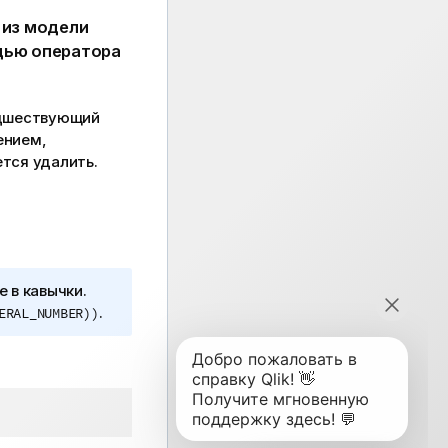
из модели
щью оператора
едшествующий
ением,
ется удалить.
 в кавычки.
.
ERAL_NUMBER))