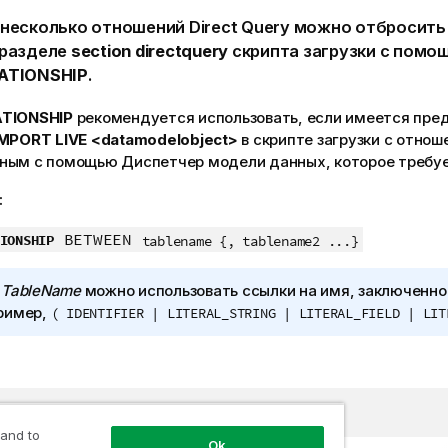
 несколько отношений
Direct Query
можно отбросить 
 разделе
section directquery
скрипта загрузки с помо
ATIONSHIP
.
TIONSHIP
рекомендуется использовать, если имеется пр
IMPORT LIVE <datamodelobject>
в скрипте загрузки с отнош
нным с помощью
Диспетчер модели данных
, которое требу
:
BETWEEN
IONSHIP
tablename {, tablename2 ...}
я
TableName
можно использовать ссылки на имя, заключенное
ример,
( IDENTIFIER | LITERAL_STRING | LITERAL_FIELD | LIT
ATIONSHIP BETWEEN Table1, Table2
 and to
Ok