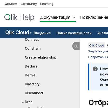
Qlik.com
Community
AutoNumber
Learning
Binary
Документация
Подключени
Comment field
Comment table
Qlik Cloud
Введение
Новые возможности
Анали
®
Connect
Qlik Cloud
Constrain
Загрузка да
Операторы 
Create relationship
Declare
Нек
иску
Derive
Осн
Directory
англ
Disconnect
Отбр
Drop