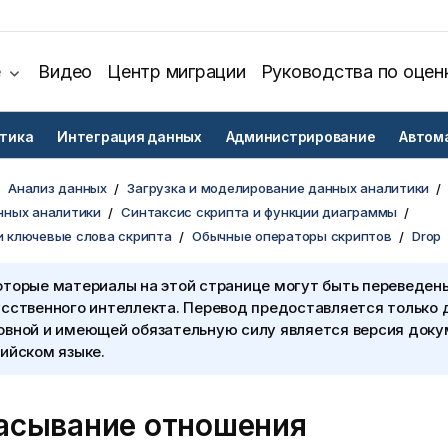
е
Видео
Центр миграции
Руководства по оцен
тика
Интеграция данных
Администрирование
Автом
Анализ данных
Загрузка и моделирование данных аналитики
нных аналитики
Синтаксис скрипта и функции диаграммы
и ключевые слова скрипта
Обычные операторы скриптов
Drop
оторые материалы на этой странице могут быть переведен
сственного интеллекта. Перевод предоставляется только 
овной и имеющей обязательную силу является версия доку
ийском языке.
асывание отношения