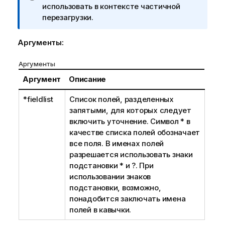
р
использовать в контексте частичной
и
перезагрузки.
м
е
Аргументы:
ч
а
Аргументы
н
Аргумент
Описание
и
е
*fieldlist
Список полей, разделенных
к
запятыми, для которых следует
и
включить уточнение. Символ
*
в
н
качестве списка полей обозначает
ф
все поля. В именах полей
о
разрешается использовать знаки
р
подстановки
*
и
?
. При
м
использовании знаков
а
подстановки, возможно,
ц
понадобится заключать имена
и
полей в кавычки.
и