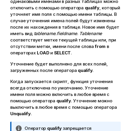
одинаковыми именами в разных таблицах можно
отключить с помощью оператора
qualify
, который
уточняет имя
поля
с помощью имени таблицы. В
случае уточнения имена полей будут изменены
после их нахождения в таблице. Новое имя будет
иметь вид
tablename.fieldname
.
Tablename
соответствует метке текущей таблицы или, при
отсутствии метки, имени после слова
from
в
операторах
LOAD
и
SELECT
.
Уточнение будет выполнено для всех полей,
загруженных после оператора
qualify
.
Когда запускается скрипт, функция уточнения
всегда отключена по умолчанию. Уточнение
имени поля можно включить в любое время с
помощью оператора
qualify
. Уточнение можно
выключить в любое время с помощью оператора
Unqualify
.
П
Оператор
qualify
запрещается