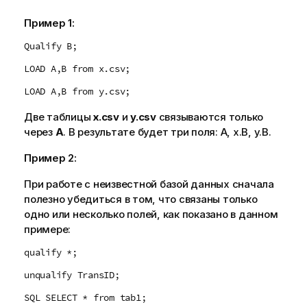
Пример 1:
Qualify B;
LOAD A,B from x.csv;
LOAD A,B from y.csv;
Две таблицы
x.csv
и
y.csv
связываются только
через
A
. В результате будет три поля:
A
,
x.B
,
y.B
.
Пример 2:
При работе с неизвестной базой данных сначала
полезно убедиться в том, что связаны только
одно или несколько полей, как показано в данном
примере:
qualify *;
unqualify TransID;
SQL SELECT * from tab1;