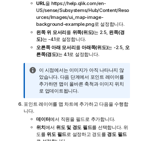
URL
을
https://help.qlik.com/en-
US/sense/Subsystems/Hub/Content/Reso
urces/Images/ui_map-image-
background-example.png
로 설정합니다.
왼쪽 위 모서리
를
위쪽(위도)
는 2.5,
왼쪽(경
도)
는 -4.1로 설정합니다.
오른쪽 아래 모서리
를
아래쪽(위도)
는 -2.5,
오
른쪽(경도)
는 4.1로 설정합니다.
정
이 시점에서는 이미지가 아직 나타나지 않
보
았습니다. 다음 단계에서 포인트 레이어를
메
추가하면 맵이 올바른 축척과 이미지 위치
모
로 업데이트됩니다.
포인트 레이어를 맵 차트에 추가하고 다음을 수행합
니다.
데이터
에서
직원
을 필드로 추가합니다.
위치
에서
위도 및 경도 필드
를 선택합니다.
위
도
를
위도 필드
로 설정하고
경도
를
경도 필드