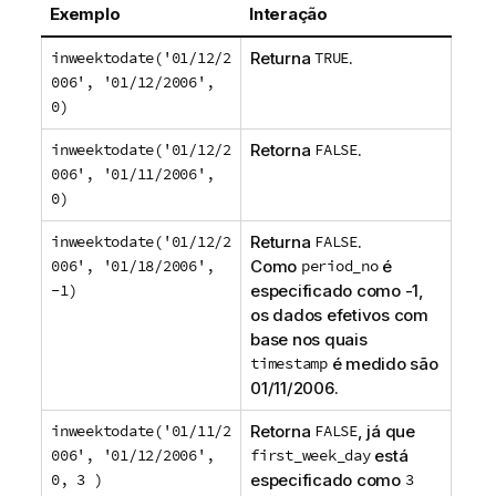
Exemplo
Interação
inweektodate('01/12/2
Returna
TRUE
.
006', '01/12/2006',
0)
inweektodate('01/12/2
Retorna
FALSE
.
006', '01/11/2006',
0)
inweektodate('01/12/2
Returna
FALSE
.
006', '01/18/2006',
Como
period_no
é
-1)
especificado como
-1
,
os dados efetivos com
base nos quais
timestamp
é medido são
01/11/2006
.
inweektodate('01/11/2
Retorna
FALSE
, já que
006', '01/12/2006',
first_week_day
está
0, 3 )
especificado como
3