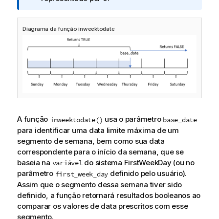
a
i
Diagrama da função inweektodate
n
f
o
r
m
a
t
i
v
A função
usa o parâmetro
inweektodate()
base_date
a
para identificar uma data limite máxima de um
segmento de semana, bem como sua data
correspondente para o início da semana, que se
baseia na
do sistema FirstWeekDay (ou no
variável
parâmetro
definido pelo usuário).
first_week_day
Assim que o segmento dessa semana tiver sido
definido, a função retornará resultados booleanos ao
comparar os valores de data prescritos com esse
segmento.