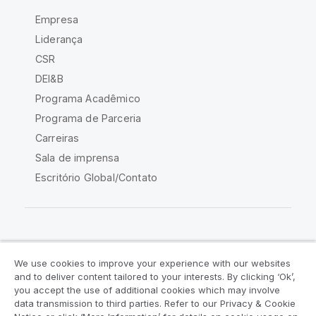
Empresa
Liderança
CSR
DEI&B
Programa Acadêmico
Programa de Parceria
Carreiras
Sala de imprensa
Escritório Global/Contato
Comunidade Qlik
We use cookies to improve your experience with our websites
and to deliver content tailored to your interests. By clicking ‘Ok’,
Acordos legais
Termos do produto
you accept the use of additional cookies which may involve
data transmission to third parties. Refer to our Privacy & Cookie
Legal Policies
Políticas Legais