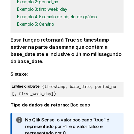
Exemplo 2: period_no
Exemplo 3: first_week_day
Exemplo 4: Exemplo de objeto de gráfico
Exemplo 5: Cenário
Essa função retornará
True
se
timestamp
estiver na parte da semana que contém a
base_date
até e inclusive o último milissegundo
da
base_date
.
Sintaxe:
InWeekToDate (
timestamp, base_date, period_no
)
[, first_week_day]
Tipo de dados de retorno:
Booleano
N
No
Qlik Sense
, o valor booleano “true” é
o
representado por -1, e o valor falso é
t
representado por 0.