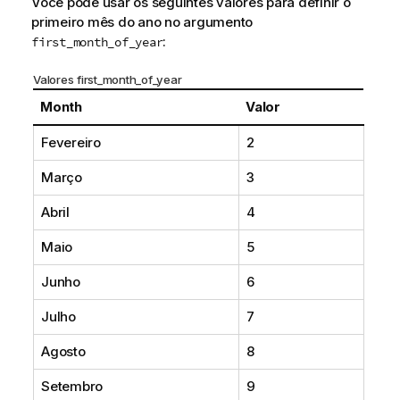
Você pode usar os seguintes valores para definir o
primeiro mês do ano no argumento
:
first_month_of_year
Valores first_month_of_year
Month
Valor
Fevereiro
2
Março
3
Abril
4
Maio
5
Junho
6
Julho
7
Agosto
8
Setembro
9