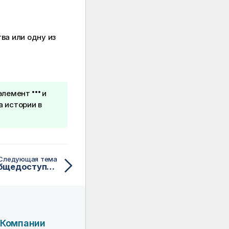
ва или одну из
 элемент
и
а истории в
Следующая тема
Удаление историй из общедоступных историй приложения
 Компании