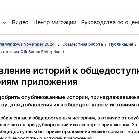
е
Видео
Центр миграции
Руководства по оцен
для Windows November 2024
Совместная работа
Публикация
 потоках Qlik Sense Enterprise
вление историй к общедосту
риям приложения
обрить опубликованные истории, принадлежавшие 
ву, для добавления их к общедоступным историям 
добавленные к общедоступным историям, в отличие от опу
ключаются при дублировании или экспорте приложения. За
 общедоступным историям приложения можно совместно з
ой общедоступных историй приложения.