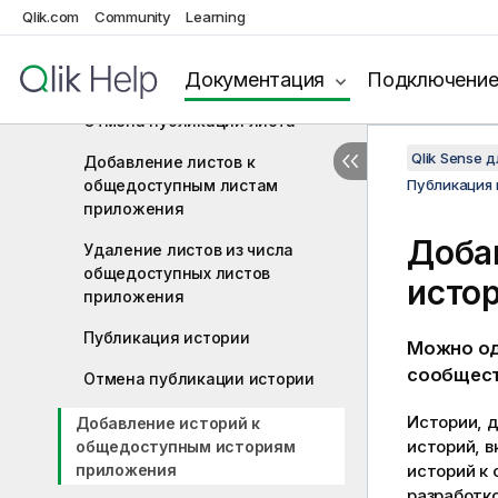
Управление свойствами
Qlik.com
Community
Learning
приложения
Документация
Подключени
Публикация листа
Отмена публикации листа
Qlik Sense 
Добавление листов к
общедоступным листам
Публикация в
приложения
Доба
Удаление листов из числа
общедоступных листов
исто
приложения
Публикация истории
Можно од
сообщест
Отмена публикации истории
Истории, 
Добавление историй к
историй, в
общедоступным историям
приложения
историй к
разработк