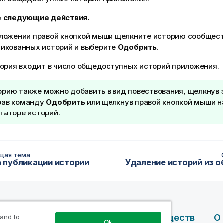
 следующие действия.
ложении правой кнопкой мыши щелкните историю сообщест
ликованных историй и выберите
Одобрить
.
тория входит в число общедоступных историй приложения.
орию также можно добавить в вид повествования, щелкнув
рав команду
Одобрить
или щелкнув правой кнопкой мыши н
гаторе историй.
щая тема
 публикации истории
чные
Продукты
Преимуществ
О
 and to
Ok