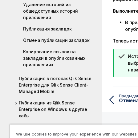
Удаление историй из
Выполните
общедоступных историй
приложения
В при
Публикация закладок
опуб
Отмена публикации закладок
Теперь ис
Копирование ссылок на
П
Ист
закладки в опубликованных
р
выб
приложениях
и
нави
м
Публикация в потоках Qlik Sense
е
Enterprise для Qlik Sense Client-
ч
Managed Mobile
Предыду
а
Отмена
Публикация из Qlik Sense
н
Enterprise on Windows в другие
и
хабы
е
к
Публикация приложений на
п
разных платформах Qlik Sense
Справо
We use cookies to improve your experience with our websites
о