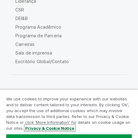
Liderança
CSR
DEI&B
Programa Acadêmico
Programa de Parceria
Carreiras
Sala de imprensa
Escritório Global/Contato
Comunidade Qlik
We use cookies to improve your experience with our websites
and to deliver content tailored to your interests. By clicking ‘Ok’,
Acordos legais
Termos do produto
you accept the use of additional cookies which may involve
data transmission to third parties. Refer to our Privacy & Cookie
Legal Policies
Políticas Legais
Notice or click ‘More Information’ for details on cookie usage on
Termos de uso
Marcas comerciais
our sites.
Privacy & Cookie Notice
Do Not Share My Info