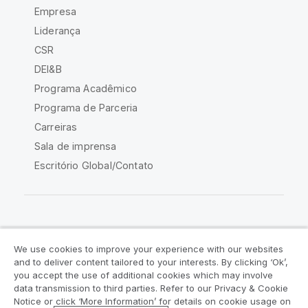
Empresa
Liderança
CSR
DEI&B
Programa Acadêmico
Programa de Parceria
Carreiras
Sala de imprensa
Escritório Global/Contato
Comunidade Qlik
We use cookies to improve your experience with our websites
and to deliver content tailored to your interests. By clicking ‘Ok’,
Acordos legais
Termos do produto
you accept the use of additional cookies which may involve
data transmission to third parties. Refer to our Privacy & Cookie
Legal Policies
Políticas Legais
Notice or click ‘More Information’ for details on cookie usage on