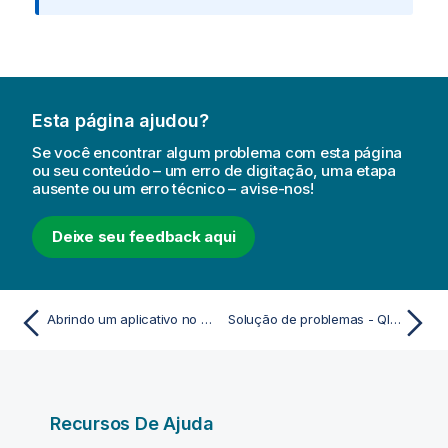
m
a
t
i
v
Esta página ajudou?
a
Se você encontrar algum problema com esta página
ou seu conteúdo – um erro de digitação, uma etapa
ausente ou um erro técnico – avise-nos!
Deixe seu feedback aqui
Abrindo um aplicativo no Qlik Sense Desktop
Solução de problemas - Qlik Sense Desktop
Recursos De Ajuda