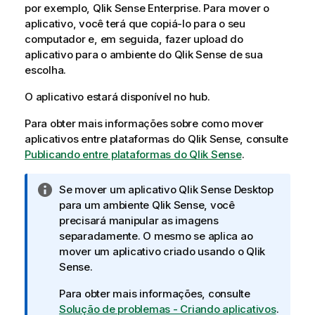
por exemplo,
Qlik Sense Enterprise
. Para mover o
aplicativo, você terá que copiá-lo para o seu
computador e, em seguida, fazer upload do
aplicativo para o ambiente do
Qlik Sense
de sua
escolha.
O aplicativo estará disponível no hub.
Para obter mais informações sobre como mover
aplicativos entre plataformas do
Qlik Sense
, consulte
Publicando entre plataformas do Qlik Sense
.
N
Se mover um aplicativo
Qlik Sense Desktop
o
para um ambiente
Qlik Sense
, você
t
precisará manipular as imagens
a
separadamente. O mesmo se aplica ao
i
mover um aplicativo criado usando o
Qlik
n
Sense
.
f
Para obter mais informações, consulte
o
Solução de problemas - Criando aplicativos
.
r