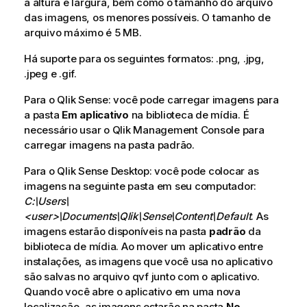
a altura e largura, bem como o tamanho do arquivo
das imagens, os menores possíveis. O tamanho de
arquivo máximo é 5 MB.
Há suporte para os seguintes formatos: .
png
, .
jpg
,
.
jpeg
e .
gif
.
Para o
Qlik Sense
: você pode carregar imagens para
a pasta
Em aplicativo
na biblioteca de mídia. É
necessário usar o
Qlik Management Console
para
carregar imagens na pasta padrão.
Para o
Qlik Sense Desktop
: você pode colocar as
imagens na seguinte pasta em seu computador:
C:\Users\
<user>\Documents\Qlik\Sense\Content\Default
. As
imagens estarão disponíveis na pasta
padrão
da
biblioteca de mídia. Ao mover um aplicativo entre
instalações, as imagens que você usa no aplicativo
são salvas no arquivo qvf junto com o aplicativo.
Quando você abre o aplicativo em uma nova
localização, as imagens estarão na pasta
No