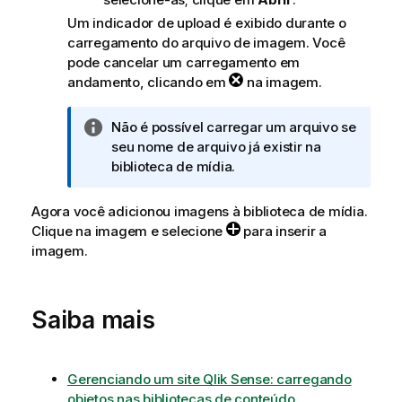
Um indicador de upload é exibido durante o
carregamento do arquivo de imagem. Você
pode cancelar um carregamento em
andamento, clicando em
na imagem.
N
Não é possível carregar um arquivo se
o
seu nome de arquivo já existir na
t
biblioteca de mídia.
a
i
Agora você adicionou imagens à biblioteca de mídia.
n
Clique na imagem e selecione
para inserir a
f
imagem.
o
r
m
Saiba mais
a
t
i
Gerenciando um site Qlik Sense: carregando
v
objetos nas bibliotecas de conteúdo