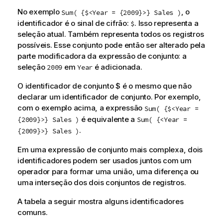
No exemplo
, o
Sum( {$<Year = {2009}>} Sales )
identificador é o sinal de cifrão:
. Isso representa a
$
seleção atual. Também representa todos os registros
possíveis. Esse conjunto pode então ser alterado pela
parte modificadora da expressão de conjunto: a
seleção
em
é adicionada.
2009
Year
O identificador de conjunto
$
é o mesmo que não
declarar um identificador de conjunto. Por exemplo,
com o exemplo acima, a expressão
Sum( {$<Year =
é equivalente a
{2009}>} Sales )
Sum( {<Year =
.
{2009}>} Sales )
Em uma expressão de conjunto mais complexa, dois
identificadores podem ser usados juntos com um
operador para formar uma união, uma diferença ou
uma interseção dos dois conjuntos de registros.
A tabela a seguir mostra alguns identificadores
comuns.