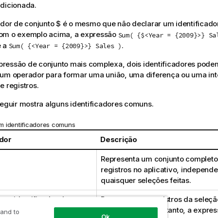
dicionada.
ador de conjunto
$
é o mesmo que não declarar um identificador
om o exemplo acima, a expressão
Sum( {$<Year = {2009}>} Sa
e a
.
Sum( {<Year = {2009}>} Sales )
ressão de conjunto mais complexa, dois identificadores pode
 um operador para formar uma união, uma diferença ou uma int
e registros.
seguir mostra alguns identificadores comuns.
m identificadores comuns
ador
Descrição
Representa um conjunto completo
registros no aplicativo, independ
quaisquer seleções feitas.
um identificador de
Representa os registros da seleçã
estado padrão. Portanto, a expre
 and to
Ok