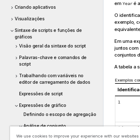
em
é a
Year
Criando aplicativos
O identific
Visualizações
exemplo, c
equivalent
Sintaxe de scripts e funções de
gráficos
Em uma exp
Visão geral da sintaxe do script
juntos com
conjuntos d
Palavras-chave e comandos de
script
A tabela a 
Trabalhando com variáveis no
Exemplos co
editor de carregamento de dados
Identific
Expressões de script
1
Expressões de gráfico
Definindo o escopo de agregação
Análise de conjunto
$
(ou nenh
conjunto)
Identificadores de conjunto
We use cookies to improve your experience with our websites