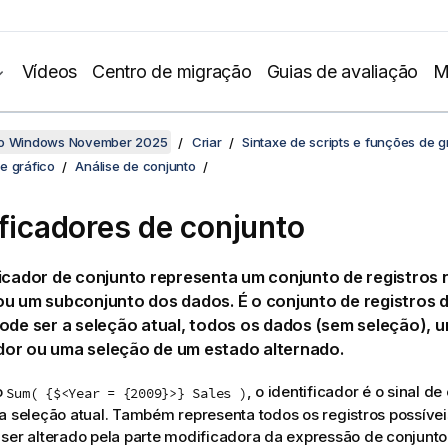
Vídeos
Centro de migração
Guias de avaliação
M
no Windows November 2025
Criar
Sintaxe de scripts e funções de g
e gráfico
Análise de conjunto
ificadores de conjunto
icador de conjunto representa um conjunto de registros 
u um subconjunto dos dados. É o conjunto de registros 
ode ser a seleção atual, todos os dados (sem seleção), 
or ou uma seleção de um estado alternado.
o
, o identificador é o sinal de
Sum( {$<Year = {2009}>} Sales )
a seleção atual. Também representa todos os registros possívei
ser alterado pela parte modificadora da expressão de conjunto