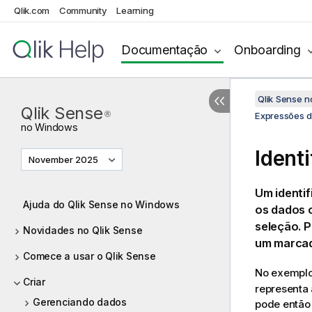
Qlik.com
Community
Learning
Documentação
Onboarding
Qlik Sense 
Qlik Sense
®
Expressões d
no
Windows
Ident
November 2025
Um identif
Ajuda do Qlik Sense no Windows
os dados o
seleção. P
Novidades no Qlik Sense
um marcad
Comece a usar o Qlik Sense
No exempl
Criar
representa 
Gerenciando dados
pode então 