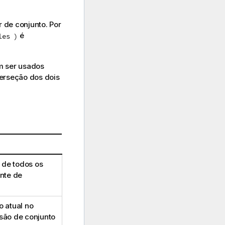
 de conjunto. Por
é
les )
m ser usados
erseção dos dois
 de todos os
ente de
o atual no
ssão de conjunto