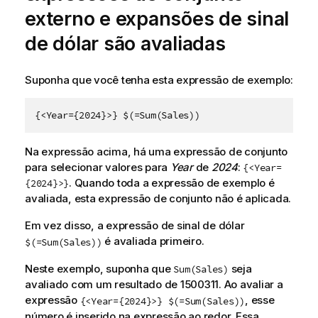
externo e expansões de sinal
de dólar são avaliadas
Suponha que você tenha esta expressão de exemplo:
{<Year={2024}>} $(=Sum(Sales))
Na expressão acima, há uma expressão de conjunto
para selecionar valores para
Year
de
2024
:
{<Year=
. Quando toda a expressão de exemplo é
{2024}>}
avaliada, esta expressão de conjunto não é aplicada.
Em vez disso, a expressão de sinal de dólar
é avaliada primeiro.
$(=Sum(Sales))
Neste exemplo, suponha que
seja
Sum(Sales)
avaliado com um resultado de 1500311. Ao avaliar a
expressão
, esse
{<Year={2024}>} $(=Sum(Sales))
número é inserido na expressão ao redor. Essa