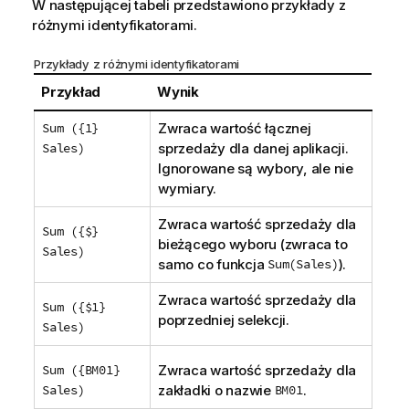
W następującej tabeli przedstawiono przykłady z
różnymi identyfikatorami.
Przykłady z różnymi identyfikatorami
Przykład
Wynik
Sum ({1}
Zwraca wartość łącznej
Sales)
sprzedaży dla danej aplikacji.
Ignorowane są wybory, ale nie
wymiary.
Zwraca wartość sprzedaży dla
Sum ({$}
bieżącego wyboru (zwraca to
Sales)
samo co funkcja
Sum(Sales)
).
Zwraca wartość sprzedaży dla
Sum ({$1}
poprzedniej selekcji.
Sales)
Sum ({BM01}
Zwraca wartość sprzedaży dla
Sales)
zakładki o nazwie
BM01
.