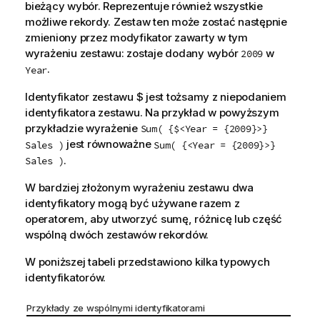
bieżący wybór. Reprezentuje również wszystkie
możliwe rekordy. Zestaw ten może zostać następnie
zmieniony przez modyfikator zawarty w tym
wyrażeniu zestawu: zostaje dodany wybór
w
2009
.
Year
Identyfikator zestawu
$
jest tożsamy z niepodaniem
identyfikatora zestawu. Na przykład w powyższym
przykładzie wyrażenie
Sum( {$<Year = {2009}>}
jest równoważne
Sales )
Sum( {<Year = {2009}>}
.
Sales )
W bardziej złożonym wyrażeniu zestawu dwa
identyfikatory mogą być używane razem z
operatorem, aby utworzyć sumę, różnicę lub część
wspólną dwóch zestawów rekordów.
W poniższej tabeli przedstawiono kilka typowych
identyfikatorów.
Przykłady ze wspólnymi identyfikatorami