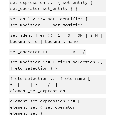
set_expression ::= { set_entity {
set_operator set_entity } }
set_entity ::= set_identifier [
set_modifier ] | set_modifier
set_identifier ::= 1 | $ | $N | $_N |
bookmark_id | bookmark_name
set_operator ::= + | - | * | /
set_modifier ::= < field_selection {,
field_selection } >
field_selection ::= field_name [ = |
+= | –= | *= | /= ]
element_set_expression
element_set_expression ::= [ - ]
element_set { set_operator
element_set }