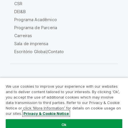
CSR
DEI&B
Programa Acadêmico
Programa de Parceria
Carreiras
Sala de imprensa
Escritório Global/Contato
Comunidade Qlik
We use cookies to improve your experience with our websites
and to deliver content tailored to your interests. By clicking ‘Ok’,
Acordos legais
Termos do produto
you accept the use of additional cookies which may involve
data transmission to third parties. Refer to our Privacy & Cookie
Legal Policies
Políticas Legais
Notice or click ‘More Information’ for details on cookie usage on
Termos de uso
Marcas comerciais
our sites.
Privacy & Cookie Notice
Do Not Share My Info
Ok
Copyright © 1993-2026 QlikTech International AB. Todos os