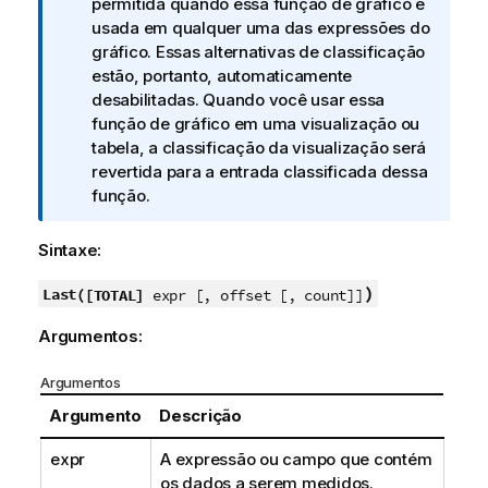
t
permitida quando essa função de gráfico é
a
usada em qualquer uma das expressões do
i
gráfico. Essas alternativas de classificação
n
estão, portanto, automaticamente
f
desabilitadas. Quando você usar essa
o
função de gráfico em uma visualização ou
r
tabela, a classificação da visualização será
m
revertida para a entrada classificada dessa
a
função.
t
i
Sintaxe:
v
a
)
Last(
[TOTAL]
expr [, offset [, count]]
Argumentos:
Argumentos
Argumento
Descrição
expr
A expressão ou campo que contém
os dados a serem medidos.