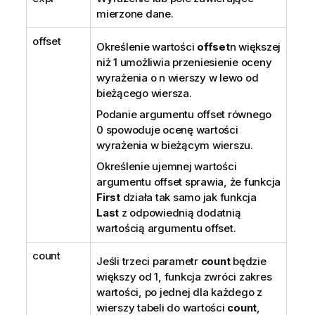
mierzone dane.
offset
Określenie wartości
offset
n
większej
niż 1 umożliwia przeniesienie oceny
wyrażenia o
n
wierszy w lewo od
bieżącego wiersza.
Podanie argumentu offset równego
0 spowoduje ocenę wartości
wyrażenia w bieżącym wierszu.
Określenie ujemnej wartości
argumentu offset sprawia, że funkcja
First
działa tak samo jak funkcja
Last
z odpowiednią dodatnią
wartością argumentu offset.
count
Jeśli trzeci parametr
count
będzie
większy od 1, funkcja zwróci zakres
wartości, po jednej dla każdego z
wierszy tabeli do wartości
count
,