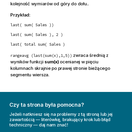
kolejność wymiarów od góry do dołu..
Przykład:
last( sum( Sales ))
last( sum( Sales ), 2 )
last( total sum( Sales )
zwraca średnią z
rangeavg (last(sum(x),1,5))
wyników funkcji
sum(x)
ocenianej w pięciu
kolumnach skrajnie po prawej stronie bieżącego
segmentu wiersza.
Czy ta strona była pomocna?
Jeżeli natkniesz się na problemy z tą stroną lub jej
zawartością — literówkę, brakujący krok lub błąd
techniczny — daj nam znać!