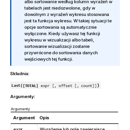
n
albo sortowanie według kolumn wyrażeń w
f
tabelach jest niedozwolone, gdy w
o
dowolnym z wyrażeń wykresu stosowana
r
jest ta funkcja wykresu. W takiej sytuacji te
m
opcje sortowania są automatycznie
a
wyłączone. Kiedy używasz tej funkcji
c
wykresu w wizualizacji albo tabeli,
j
sortowanie wizualizacji zostanie
a
przywrócone do sortowania danych
wejściowych tej funkcji.
Składnia:
)
Last(
[TOTAL]
expr [, offset [, count]]
Argumenty:
Argumenty
Argument
Opis
expr
Wyrażenie lub pole zawierające