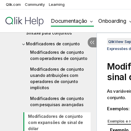
Funções de agregação do campo
Qlik.com
Community
Learning
de entrada especiais
Análise de conjunto e expressões
Documentação
Onboarding
de conjunto
Sintaxe para conjuntos
QlikView Se
Modificadores de conjunto
Expressões d
Modificadores de conjunto
com operadores de conjunto
Modif
Modificadores de conjunto
sinal 
usando atribuições com
operadores de conjunto
implícitos
As variávei
conjunto.
Modificadores de conjunto
com pesquisas avançadas
Exemplos:
Modificadores de conjunto
Exemplos e r
com expansões de sinal de
dólar
Exemplo