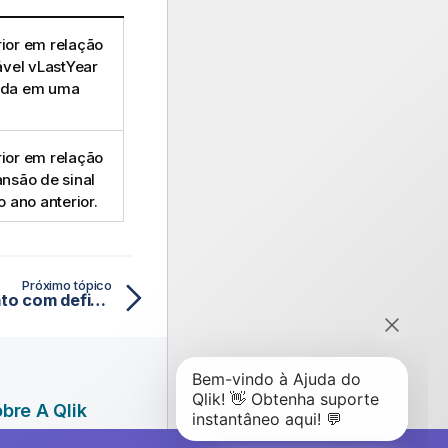
ior em relação
ável
vLastYear
sada em uma
ior em relação
ansão de sinal
o ano anterior.
Próximo tópico
Modificadores de conjunto com definições de valor de campo implícitas
bre A Qlik