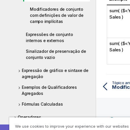
Modificadores de conjunto
sum( {$<Y
com definições de valor de
Sales )
campo implícitas
Expressões de conjunto
internos e externos
sum( {$<Y
Sales )
Sinalizador de preservação de
conjunto vazio
Expressão de gráfico e sintaxe de
agregação
Tópico ant
Exemplos de Qualificadores
Agregados
Fórmulas Calculadas
Operadores
Recurs
Ajuda
We use cookies to improve your experience with our websites
Funções em scripts e expressões de