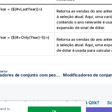
ear = {$(#vLastYear)}>}
Retorna as vendas do ano anter
à seleção atual. Aqui, uma vari
contendo o ano relevante é u
expansão de sinal de dólar.
ear = {$(#=Only(Year)-1)}>}
Retorna as vendas do ano anter
à seleção atual. Aqui, uma exp
de dólar é usada para calcular 
erior
Modificadores de conjunto com pesquisas avançadas
os De
Produtos
Por Que A Qlik?
So
 and to
Ok
DATA