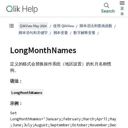
菜
Search
单
QlikView May 2024
使用 QlikView
脚本语法和图表函数
脚本语句和关键字
脚本变量
数字解释变量
LongMonthNames
定义的格式会替换操作系统（地区设置）的长月名称惯
例。
语法：
LongMonthNames
示例：
Set
LongMonthNames='January;February;March;April;May
;June;July;August;September;October;November;Dec