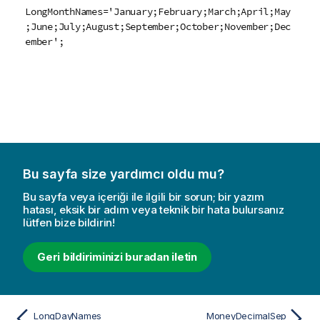
LongMonthNames='January;February;March;April;May
;June;July;August;September;October;November;Dec
ember';
Bu sayfa size yardımcı oldu mu?
Bu sayfa veya içeriği ile ilgili bir sorun; bir yazım
hatası, eksik bir adım veya teknik bir hata bulursanız
lütfen bize bildirin!
Geri bildiriminizi buradan iletin
LongDayNames
MoneyDecimalSep