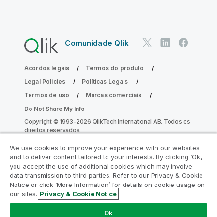
Comunidade Qlik
Acordos legais
Termos do produto
Legal Policies
Políticas Legais
Termos de uso
Marcas comerciais
Do Not Share My Info
Copyright © 1993-2026 QlikTech International AB. Todos os
direitos reservados.
We use cookies to improve your experience with our websites
and to deliver content tailored to your interests. By clicking ‘Ok’,
Participe do Programa de Modernização
you accept the use of additional cookies which may involve
data transmission to third parties. Refer to our Privacy & Cookie
do Analytics
Notice or click ‘More Information’ for details on cookie usage on
our sites.
Privacy & Cookie Notice
Modernize sem comprometer seus valiosos aplicativos
QlikView com o Programa de Modernização do Analytics.
Ok