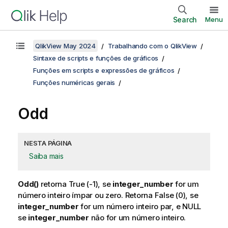
Search
Menu
QlikView May 2024
Trabalhando com o QlikView
Sintaxe de scripts e funções de gráficos
Funções em scripts e expressões de gráficos
Funções numéricas gerais
Odd
NESTA PÁGINA
Saiba mais
Odd()
retorna
True
(-1), se
integer_number
for um
número inteiro ímpar ou zero. Retorna
False
(0), se
integer_number
for um número inteiro par, e
NULL
se
integer_number
não for um número inteiro.