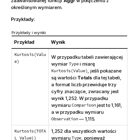
zaawansowanej funkcji
Aggr
w połączeniu z
określonym wymiarem.
Przykłady:
Przykłady i wyniki
Przykład
Wynik
Kurtosis(Valu
W przypadku tabeli zawierającej
e)
wymiar
Type
i miarę
Kurtosis(Value)
, jeśli pokazane
są wartości
Totals
dla tej tabeli,
a format liczb przewiduje trzy
cyfry znaczące, zwracany jest
wynik 1,252. W przypadku
wymiaru
Comparison
jest to 1,161,
a w przypadku wymiaru
Observation
— 1,115.
Kurtosis(TOTA
1,252 dla wszystkich wartości
L Value))
wymiaru
Type
, ponieważ