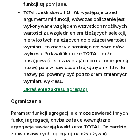
funkcji są pomijane.
: Jeśli słowo
TOTAL
występuje przed
TOTAL
argumentami funkcji, wówczas obliczenie jest
wykonywane względem wszystkich możliwych
wartości z uwzględnieniem bieżących selekcji,
nie tylko tych należących do bieżącej wartości
wymiaru, to znaczy z pominięciem wymiarów
wykresu. Po kwalifikatorze
TOTAL
może
następować lista zawierająca co najmniej jedną
nazwę pola w nawiasach trójkątnych
<fld>
. Te
nazwy pól powinny być podzbiorem zmiennych
wymiaru wykresu.
Określenie zakresu agregacji
Ograniczenia:
Parametr funkcji agregacji nie może zawierać innych
funkcji agregacji, chyba że takie wewnętrzne
agregacje zawierają kwalifikator
TOTAL
. Do bardziej
zaawansowanych agregacji należy używać