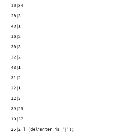
10|34
28|3
48|1
16|2
30|3
32|2
48|1
31|2
22|1
12|3
39|29
19|37
25|2 ] (delimiter is '|');