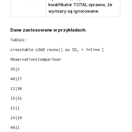
kwalifikator
TOTAL
sprawia, że
wymiary są ignorowane.
Dane zastosowane w przykładach:
Table1:
crosstable LOAD recno() as ID, * inline [
Observation|Comparison
35|2
40|27
12|38
15|31
21|1
14|19
46|1