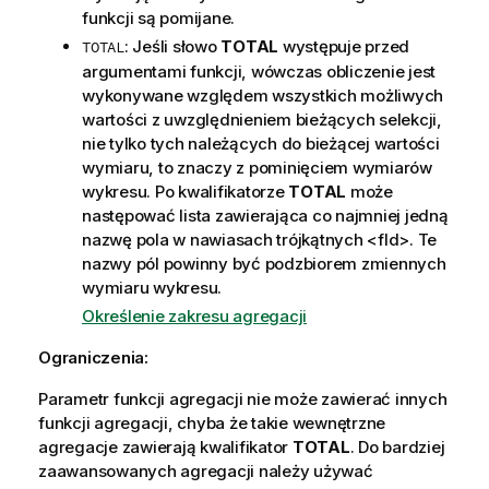
funkcji są pomijane.
: Jeśli słowo
TOTAL
występuje przed
TOTAL
argumentami funkcji, wówczas obliczenie jest
wykonywane względem wszystkich możliwych
wartości z uwzględnieniem bieżących selekcji,
nie tylko tych należących do bieżącej wartości
wymiaru, to znaczy z pominięciem wymiarów
wykresu. Po kwalifikatorze
TOTAL
może
następować lista zawierająca co najmniej jedną
nazwę pola w nawiasach trójkątnych
<fld>
. Te
nazwy pól powinny być podzbiorem zmiennych
wymiaru wykresu.
Określenie zakresu agregacji
Ograniczenia:
Parametr funkcji agregacji nie może zawierać innych
funkcji agregacji, chyba że takie wewnętrzne
agregacje zawierają kwalifikator
TOTAL
. Do bardziej
zaawansowanych agregacji należy używać