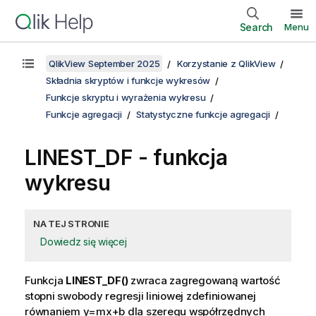
Search
Menu
QlikView September 2025
Korzystanie z QlikView
Składnia skryptów i funkcje wykresów
Funkcje skryptu i wyrażenia wykresu
Funkcje agregacji
Statystyczne funkcje agregacji
LINEST_DF
- funkcja
wykresu
NA TEJ STRONIE
Dowiedz się więcej
Funkcja
LINEST_DF()
zwraca zagregowaną wartość
stopni swobody regresji liniowej zdefiniowanej
równaniem
y=mx+b
dla szeregu współrzędnych