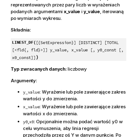
reprezentowanych przez pary liczb w wyrażeniach
podanych argumentami
x_value
i
y_value
, iterowaną
po wymiarach wykresu.
Składnia:
LINEST_DF(
[{SetExpression}] [DISTINCT] [TOTAL
[<fld{, fld}>]] y_value, x_value [, y0_const [,
)
x0_const]]
Typ zwracanych danych:
liczbowy
Argumenty:
: Wyrażenie lub pole zawierające zakres
y_value
wartości
y
do zmierzenia.
: Wyrażenie lub pole zawierające zakres
x_value
wartości
x
do zmierzenia.
,
: Opcjonalnie można podać wartość
y0
w
y0
x0
celu wymuszenia, aby linia regresji
przechodziła przez oś Y w danym punkcie. Po