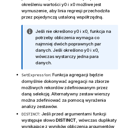
określeniu wartości
y0
i
x0
możliwe jest
wymuszenie, aby linia regresji przechodziła
przez pojedynczą ustaloną współrzędną.
I
Jeśli nie określono
y0
i
x0
, funkcja na
n
potrzeby obliczenia wymaga co
f
najmniej dwóch poprawnych par
o
danych. Jeśli określono
y0
i
x0
,
r
wówczas wystarczy jedna para
m
danych.
a
: Funkcja agregacji będzie
SetExpression
c
domyślnie dokonywać agregacji na zbiorze
j
możliwych rekordów zdefiniowanym przez
a
daną selekcję. Alternatywny zestaw wierszy
można zdefiniować za pomocą wyrażenia
analizy zestawów.
: Jeśli przed argumentami funkcji
DISTINCT
występuje słowo
DISTINCT
, wówczas duplikaty
wynikające z wyników obliczenia argumentów