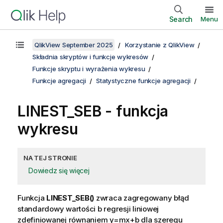
Search
Menu
QlikView September 2025
Korzystanie z QlikView
Składnia skryptów i funkcje wykresów
Funkcje skryptu i wyrażenia wykresu
Funkcje agregacji
Statystyczne funkcje agregacji
LINEST_SEB
- funkcja
wykresu
NA TEJ STRONIE
Dowiedz się więcej
Funkcja
LINEST_SEB()
zwraca zagregowany błąd
standardowy wartości
b
regresji liniowej
zdefiniowanej równaniem
y=mx+b
dla szeregu