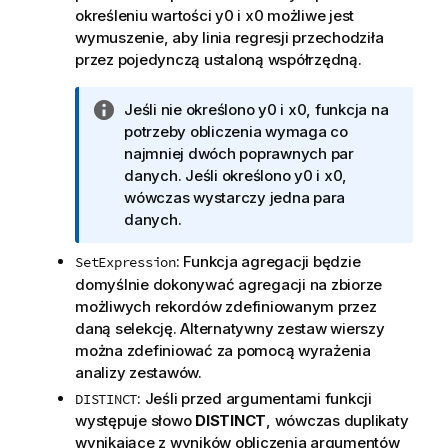
określeniu wartości
y0
i
x0
możliwe jest
wymuszenie, aby linia regresji przechodziła
przez pojedynczą ustaloną współrzędną.
I
Jeśli nie określono
y0
i
x0
, funkcja na
n
potrzeby obliczenia wymaga co
f
najmniej dwóch poprawnych par
o
danych. Jeśli określono
y0
i
x0
,
r
wówczas wystarczy jedna para
m
danych.
a
: Funkcja agregacji będzie
SetExpression
c
domyślnie dokonywać agregacji na zbiorze
j
możliwych rekordów zdefiniowanym przez
a
daną selekcję. Alternatywny zestaw wierszy
można zdefiniować za pomocą wyrażenia
analizy zestawów.
: Jeśli przed argumentami funkcji
DISTINCT
występuje słowo
DISTINCT
, wówczas duplikaty
wynikające z wyników obliczenia argumentów