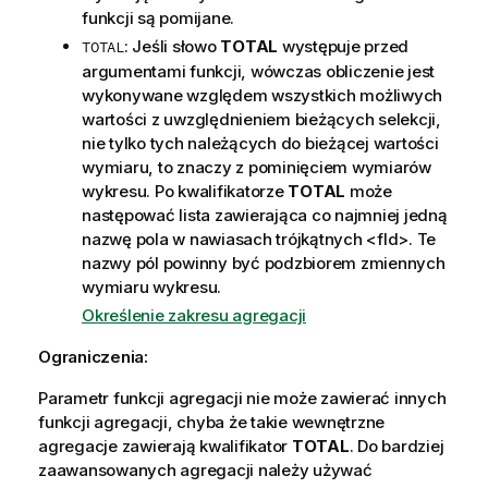
funkcji są pomijane.
: Jeśli słowo
TOTAL
występuje przed
TOTAL
argumentami funkcji, wówczas obliczenie jest
wykonywane względem wszystkich możliwych
wartości z uwzględnieniem bieżących selekcji,
nie tylko tych należących do bieżącej wartości
wymiaru, to znaczy z pominięciem wymiarów
wykresu. Po kwalifikatorze
TOTAL
może
następować lista zawierająca co najmniej jedną
nazwę pola w nawiasach trójkątnych
<fld>
. Te
nazwy pól powinny być podzbiorem zmiennych
wymiaru wykresu.
Określenie zakresu agregacji
Ograniczenia:
Parametr funkcji agregacji nie może zawierać innych
funkcji agregacji, chyba że takie wewnętrzne
agregacje zawierają kwalifikator
TOTAL
. Do bardziej
zaawansowanych agregacji należy używać