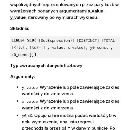
współrzędnych reprezentowanych przez pary liczb w
wyrażeniach podanych argumentami
x_value
i
y_value
, iterowany po wymiarach wykresu.
Składnia:
LINEST_SEB(
[{SetExpression}] [DISTINCT] [TOTAL
[<fld{, fld}>]] y_value, x_value[, y0_const[,
)
x0_const]]
Typ zwracanych danych:
liczbowy
Argumenty:
: Wyrażenie lub pole zawierające zakres
y_value
wartości
y
do zmierzenia.
: Wyrażenie lub pole zawierające zakres
x_value
wartości
x
do zmierzenia.
,
: Opcjonalnie można podać wartość
y0
w
y0
x0
celu wymuszenia, aby linia regresji
przechodziła przez oś Y w danym punkcie. Po