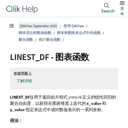
菜
Search
单
QlikView September 2025
使用 QlikView
脚本语法和图表函数
脚本和图表表达式中的函数
聚合函数
统计聚合函数
LINEST_DF
- 图表函数
在该页面上
了解详情
LINEST_DF()
用于返回由方程式
y=mx+b
定义的线性回归的
聚合自由度，以获得在图表维度上迭代的
x_value
和
y_value
指定表达式中成对数值表示的一系列坐标。
语法：