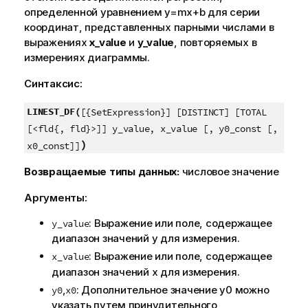
определенной уравнением
y=mx+b
для серии
координат, представленных парными числами в
выражениях
x_value
и
y_value
, повторяемых в
измерениях диаграммы.
Синтаксис:
LINEST_DF(
[{SetExpression}] [DISTINCT] [TOTAL
[<fld{, fld}>]] y_value, x_value [, y0_const [,
)
x0_const]]
Возвращаемые типы данных:
числовое значение
Аргументы:
: Выражение или поле, содержащее
y_value
диапазон значений
y
для измерения.
: Выражение или поле, содержащее
x_value
диапазон значений
x
для измерения.
,
: Дополнительное значение
y0
можно
y0
x0
указать путем принудительного