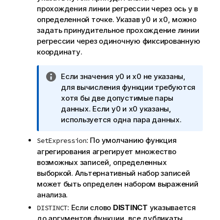
прохождения линии регрессии через ось y в
определенной точке. Указав
y0
и
x0
, можно
задать принудительное прохождение линии
регрессии через одиночную фиксированную
координату.
П
Если значения
y0
и
x0
не указаны,
р
для вычисления функции требуются
и
хотя бы две допустимые пары
м
данных. Если
y0
и
x0
указаны,
е
используется одна пара данных.
ч
: По умолчанию функция
SetExpression
а
агрегирования агрегирует множество
н
возможных записей, определенных
и
выборкой. Альтернативный набор записей
е
может быть определен набором выражений
к
анализа.
и
н
: Если слово
DISTINCT
указывается
DISTINCT
ф
до аргументов функции, все дубликаты,