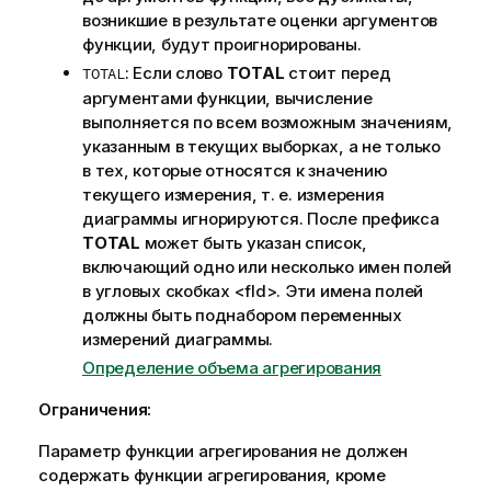
о
возникшие в результате оценки аргументов
р
функции, будут проигнорированы.
м
: Если слово
TOTAL
стоит перед
TOTAL
а
аргументами функции, вычисление
ц
выполняется по всем возможным значениям,
и
указанным в текущих выборках, а не только
и
в тех, которые относятся к значению
текущего измерения, т. е. измерения
диаграммы игнорируются. После префикса
TOTAL
может быть указан список,
включающий одно или несколько имен полей
в угловых скобках
<fld>
. Эти имена полей
должны быть поднабором переменных
измерений диаграммы.
Определение объема агрегирования
Ограничения:
Параметр функции агрегирования не должен
содержать функции агрегирования, кроме