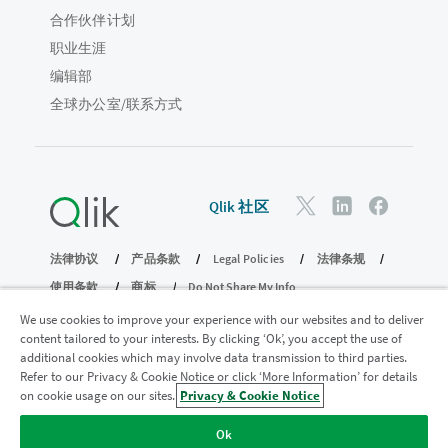
合作伙伴计划
职业生涯
编辑部
全球办公室/联系方式
Qlik 社区
法律协议
产品条款
Legal Policies
法律条规
使用条款
商标
Do Not Share My Info
版权所有 © 1993-2026 QlikTech International AB。保留所有权利。
We use cookies to improve your experience with our websites and to deliver
content tailored to your interests. By clicking ‘Ok’, you accept the use of
additional cookies which may involve data transmission to third parties.
Refer to our Privacy & Cookie Notice or click ‘More Information’ for details
加入分析现代化计划
on cookie usage on our sites.
Privacy & Cookie Notice
使用分析现代化计划实现现代化，同时不损害您宝贵的
Ok
QlikView 应用程序。
单击此处
了解更多信息或联系：