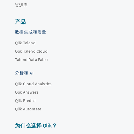
资源库
产品
数据集成和质量
Qlik Talend
Qlik Talend Cloud
Talend Data Fabric
分析和 AI
Qlik Cloud Analytics
Qlik Answers
Qlik Predict
Qlik Automate
为什么选择 Qlik？