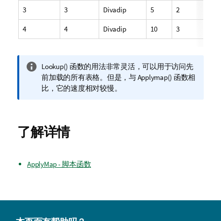
3
3
Divadip
5
2
4
4
Divadip
10
3
信
Lookup()
函数的用法非常灵活，可以用于访问先
息
前加载的所有表格。但是，与
Applymap()
函数相
注
比，它的速度相对较慢。
释
了解详情
ApplyMap - 脚本函数