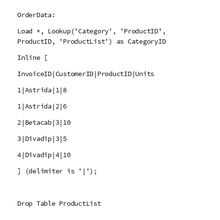
OrderData:
Load *, Lookup('Category', 'ProductID',
ProductID, 'ProductList') as CategoryID
Inline [
InvoiceID|CustomerID|ProductID|Units
1|Astrida|1|8
1|Astrida|2|6
2|Betacab|3|10
3|Divadip|3|5
4|Divadip|4|10
] (delimiter is '|');
Drop Table ProductList