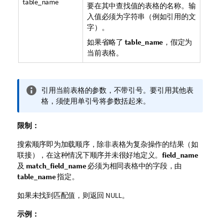
table_name
要在其中查找值的表格的名称。输
入值必须为字符串（例如引用的文
字）。
如果省略了
table_name
，假定为
当前表格。
信
引用当前表格的参数，不带引号。要引用其他表
息
格，须使用单引号将参数括起来。
注
释
限制：
搜索顺序即为加载顺序，除非表格为复杂操作的结果（如
联接），在这种情况下顺序并未很好地定义。
field_name
及
match_field_name
必须为相同表格中的字段，由
table_name
指定。
如果未找到匹配值，则返回
NULL
。
示例：