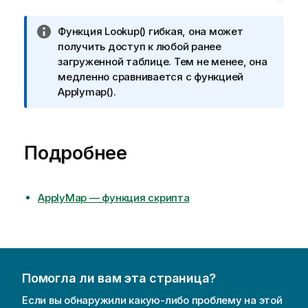
П
Функция
Lookup()
гибкая, она может
р
получить доступ к любой ранее
и
загруженной таблице. Тем не менее, она
м
медленно сравнивается с функцией
е
Applymap()
.
ч
а
н
Подробнее
и
е
к
и
ApplyMap — функция скрипта
н
ф
о
р
м
Помогла ли вам эта страница?
а
Если вы обнаружили какую-либо проблему на этой
ц