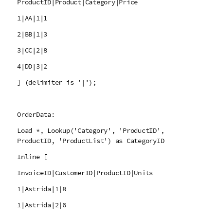
ProductID|Product|Category|Price
1|AA|1|1
2|BB|1|3
3|CC|2|8
4|DD|3|2
] (delimiter is '|');
OrderData:
Load *, Lookup('Category', 'ProductID',
ProductID, 'ProductList') as CategoryID
Inline [
InvoiceID|CustomerID|ProductID|Units
1|Astrida|1|8
1|Astrida|2|6