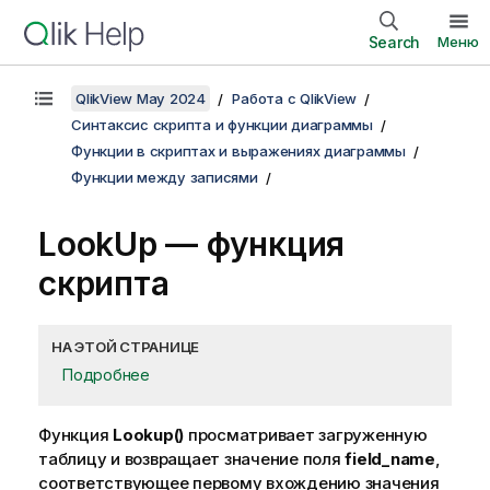
Search
Меню
QlikView May 2024
Работа с QlikView
Синтаксис скрипта и функции диаграммы
Функции в скриптах и выражениях диаграммы
Функции между записями
LookUp — функция
скрипта
НА ЭТОЙ СТРАНИЦЕ
Подробнее
Функция
Lookup()
просматривает загруженную
таблицу и возвращает значение поля
field_name
,
соответствующее первому вхождению значения