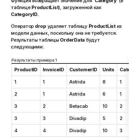
Функция возвращает значение для '
Category
' (в
таблице
ProductList
), загруженной как
CategoryID
.
Оператор
drop
удаляет таблицу
ProductList
из
модели данных, поскольку она не требуется.
Результаты таблицы
OrderData
будут
следующими:
Результаты примера 1
ProductID
InvoiceID
CustomerID
Units
Categor
1
1
Astrida
8
1
2
1
Astrida
6
1
3
2
Betacab
10
2
3
3
Divadip
5
2
4
4
Divadip
10
3