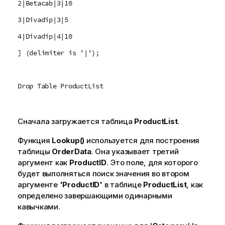
2|Betacab|3|10
3|Divadip|3|5
4|Divadip|4|10
] (delimiter is '|');
Drop Table ProductList
Сначала загружается таблица
ProductList
.
Функция
Lookup()
используется для построения
таблицы
OrderData
. Она указывает третий
аргумент как
ProductID
. Это поле, для которого
будет выполняться поиск значения во втором
аргументе
'ProductID'
в таблице
ProductList
, как
определено завершающими одинарными
кавычками.