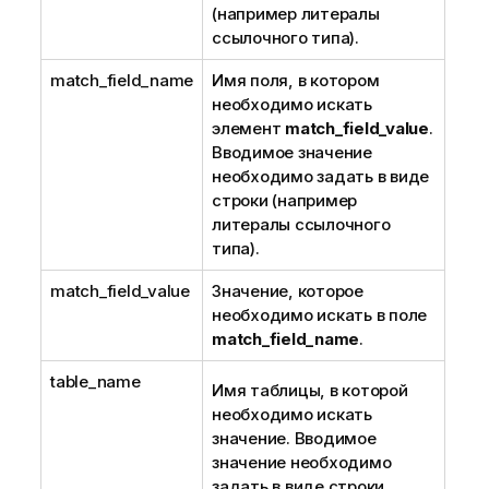
(например литералы
ссылочного типа).
match_field_name
Имя поля, в котором
необходимо искать
элемент
match_field_value
.
Вводимое значение
необходимо задать в виде
строки (например
литералы ссылочного
типа).
match_field_value
Значение, которое
необходимо искать в поле
match_field_name
.
table_name
Имя таблицы, в которой
необходимо искать
значение. Вводимое
значение необходимо
задать в виде строки