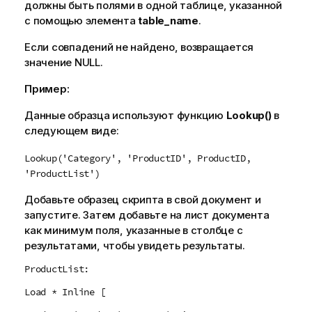
должны быть полями в одной таблице, указанной
н
с помощью элемента
ф
table_name
.
о
Если совпадений не найдено, возвращается
р
значение
NULL
.
м
а
Пример:
ц
и
Данные образца используют функцию
Lookup()
в
и
следующем виде:
Lookup('Category', 'ProductID', ProductID,
'ProductList')
Добавьте образец скрипта в свой документ и
запустите. Затем добавьте на лист документа
как минимум поля, указанные в столбце с
результатами, чтобы увидеть результаты.
ProductList:
Load * Inline [