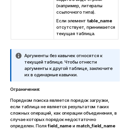
(например, литералы
ссылочного типа).
Если элемент
table_name
отсутствует, принимается
текущая таблица.
П
Аргументы без кавычек относятся к
р
текущей таблице. Чтобы отнести
и
аргументы к другой таблице, заключите
м
их в одинарные кавычки.
е
ч
Ограничения:
а
Порядком поиска является порядок загрузки,
н
если таблица не является результатом таких
и
сложных операций, как операции объединения, в
е
случае которых порядок недостаточно
к
определен. Поля
и
field_name
и
match_field_name