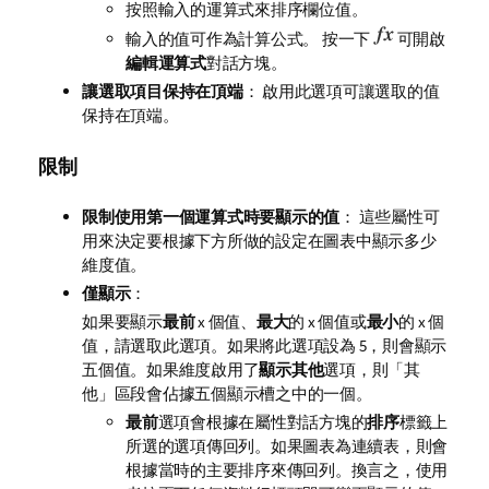
按照輸入的運算式來排序欄位值。
輸入的值可作為計算公式。 按一下
可開啟
編輯運算式
對話方塊。
讓選取項目保持在頂端
： 啟用此選項可讓選取的值
保持在頂端。
限制
限制使用第一個運算式時要顯示的值
： 這些屬性可
用來決定要根據下方所做的設定在圖表中顯示多少
維度值。
僅顯示
：
如果要顯示
最前
x 個值、
最大
的 x 個值或
最小
的 x 個
值，請選取此選項。如果將此選項設為 5，則會顯示
五個值。如果維度啟用了
顯示其他
選項，則「其
他」區段會佔據五個顯示槽之中的一個。
最前
選項會根據在屬性對話方塊的
排序
標籤上
所選的選項傳回列。如果圖表為連續表，則會
根據當時的主要排序來傳回列。換言之，使用