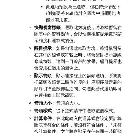
此選項預設為已選取。僅在特殊情況下
(例如要將 Null 值計入圖表中) 關閉此功
能才有用處。
快顯視窗標籤
：選取此方塊後，將游標暫留在
圖表中的資料點時，會以快顯視窗提示氣球顯
示維度和運算式的值。
醒目提示
：如果勾選此核取方塊，將滑鼠暫留
在其中的線條或符號上時，將會醒目提示該線
條或符號，達到一目瞭然的效果。醒目提示也
會套用在適用的圖例上。
顯示箭頭
：顯示連接線上的箭頭選項。系統將
把箭頭依照第二欄位維度的排序順序所定義的
順序引導至散佈點之間。勾選此替代選項即可
在連接線上顯示箭頭。
箭頭大小
：箭頭的大小。
箭頭樣式
：從下拉式清單中選取數個樣式。
計算條件
：在此處輸入的運算式會設定要計算
圖表需符合的條件，若沒有符合條件，「未符
合計算條件」文字將會顯示在任何同一時間顯