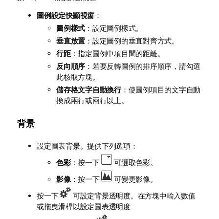
圖例設定快顯視窗
：
圖例樣式
：設定圖例樣式。
垂直放置
：設定圖例的垂直對齊方式。
行距
：指定圖例中項目間的距離。
反向順序
：若要反轉圖例的排序順序，請勾選
此核取方塊。
儲存格文字自動換行
：使圖例項目的文字自動
換成兩行或兩行以上。
背景
設定圖表背景。提供下列選項：
色彩
：按一下
可選取色彩。
影像
：按一下
可變更影像。
按一下
可設定背景透明度。在方塊中輸入數值
或拖曳滑桿以設定圖表透明度