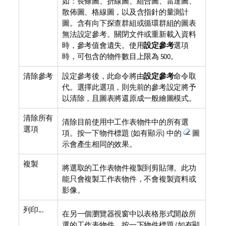
如：長條圖、折線圖、組合圖、雷達圖、
散佈圖、格線圖，以及含指針的量測計
圖。含有向下探查群組或循環群組的圖表
無法設定參考。關閉文件或重新載入資料
時，參考值會遺失。使用
設定參考
選項
時，可包含的物件數目上限為 500。
清除參考
設定參考後，此命令將由
設定參考
命令取
代。選擇此選項，則先前的參考設定將予
以清除，且圖表將還原成一般繪圖模式。
清除所有
清除目前使用中工作表物件中的所有選
選項
項。按一下物件標題 (如有顯示) 中的
圖
示會產生相同的效果。
複製
將選取的工作表物件複製到剪貼簿。此功
能只會複製工作表物件，不會複製資料或
影像。
列印...
在另一個瀏覽器視窗中以表格形式開啟所
選的工作表物件。按一下物件標題 (如有顯