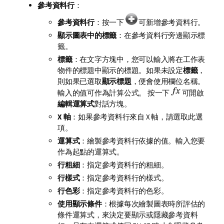
參考資料行
：
參考資料行
：按一下
可新增參考資料行。
顯示圖表中的標籤
：在參考資料行旁邊顯示標
籤。
標籤
：在文字方塊中，您可以輸入將在工作表
物件的標題中顯示的標題。如果未設定
標籤
，
則如果已選取
顯示標題
，便會使用欄位名稱。
輸入的值可作為計算公式。 按一下
可開啟
編輯運算式
對話方塊。
X 軸
：如果參考資料行來自 X 軸，請選取此選
項。
運算式
：繪製參考資料行依據的值。輸入您要
作為起點的運算式。
行粗細
：指定參考資料行的粗細。
行樣式
：指定參考資料行的樣式。
行色彩
：指定參考資料行的色彩。
使用顯示條件
：根據每次繪製圖表時所評估的
條件運算式，來決定要顯示或隱藏參考資料