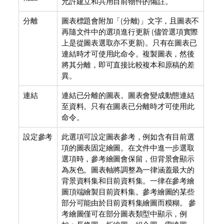
允許建立和共用目前物件的備註。
分離
圖表標題會附加「(分離)」文字，且圖表不
再隨文件中的選項進行更新 (儘管選項實際
上是從圖表選取亦不更新)。只有在圖表已
連結時才可使用此命令。複製圖表，然後
將其分離，即可直接比較複本和原稿的差
異。
連結
連結已分離的圖表。圖表會變成動態連結
至資料。只有在圖表已分離時才可使用此
命令。
設定參考
此選項可設定圖表參考，例如含有目前選
項的圖表固定繪圖。在文件中進一步選取
選項時，參考繪圖會保留，但背景會顯示
為灰色。圖表軸將調整為一律涵蓋最大的
背景資料集和目前資料集。一律在參考繪
圖頂端繪製目前資料集。參考繪圖的某些
部分可能由於目前資料集繪圖而糢糊。 參
考繪圖僅可在部分圖表類型中顯示，例