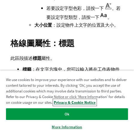
若要設定字型色彩，請按一下
。若
要設定字型類型，請按一下
。
大小位置
：設定物件上文字的位置及大小。
格線圖屬性：標題
此區段描述
標題
屬性。
標籤
：在文字方塊中，您可以輸入將在工作表物件
的標題中顯示的標題。如果未設定
標籤
，則如果已
We use cookies to improve your experience with our websites and to deliver
選取
顯示標題
，便會使用欄位名稱。
content tailored to your interests. By clicking ‘Ok’, you accept the use of
additional cookies which may involve data transmission to third parties.
輸入的值可作為計算公式。
Refer to our Privacy & Cookie Notice or click ‘More Information’ for details
加入分析現代化計畫
on cookie usage on our sites.
Privacy & Cookie Notice
按一下
可開啟
編輯運算式
對話方塊。
透過分析現代化程式進行現代化而不犧牲寶貴的 QlikView 應用
Ok
顯示標題
：勾選此選項時，將在工作表物件的頂端
程式。
按一下這裡
取得更多資訊或聯繫：
顯示標題。清單方塊和其他「方塊物件」預設會開
ampquestions@qlik.com
More Information
啟此選項，但按鈕、文字物件和線條/箭頭物件則不