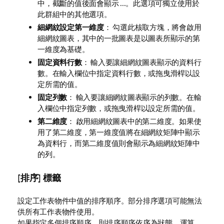
中，截斷的值後面會顯示 ...。此選項可獨立使用於
此群組中的其他選項。
細網紋設定第一維度
： 勾選此核取方塊，將會啟用
細網紋圖表，其中的一批圖表是以圖表所顯示的第
一維度為基礎。
固定資料行數
： 輸入要讓細網紋圖表顯示的資料行
數。在輸入欄位中指定資料行數，或拖曳滑桿以設
定所需的值。
固定列數
： 輸入要讓細網紋圖表顯示的列數。在輸
入欄位中指定列數，或拖曳滑桿以設定所需的值。
第二維度
： 啟用細網紋圖表中的第二維度。如果使
用了第二維度，第一維度值將在細網紋矩陣中顯示
為資料行，而第二維度值則會顯示為細網紋矩陣中
的列。
[排序] 標籤
設定工作表物件中值的排序順序。部分排序選項可能無法
供所有工作表物件使用。
如果指定多個排序順序，則排序順序依序為狀態、運算