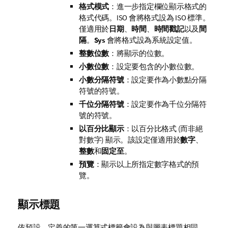
格式模式
：進一步指定欄位顯示格式的
格式代碼。
ISO
會將格式設為 ISO 標準。
僅適用於
日期
、
時間
、
時間戳記
以及
間
隔
。
Sys
會將格式設為系統設定值。
整數位數
：將顯示的位數。
小數位數
：設定要包含的小數位數。
小數分隔符號
：設定要作為小數點分隔
符號的符號。
千位分隔符號
：設定要作為千位分隔符
號的符號。
以百分比顯示
：以百分比格式 (而非絕
對數字) 顯示。該設定僅適用於
數字
、
整數
和
固定至
。
預覽
：顯示以上所指定數字格式的預
覽。
顯示標題
依預設，定義的第一運算式標籤會設為與圖表標題相同。