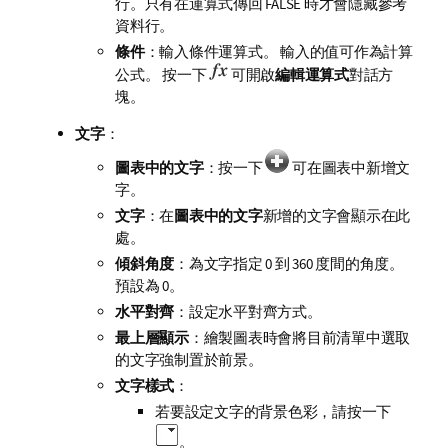
行。只有在運算式傳回 FALSE 時才會隱藏參考
資料行。
條件
：輸入條件運算式。 輸入的值可作為計算
公式。 按一下
可開啟
編輯運算式
對話方
塊。
文字
：
圖表中的文字
：按一下
可在圖表中新增文
字。
文字
：在
圖表中的文字
新增的文字會顯示在此
處。
傾斜角度
：為文字指定 0 到 360 度間的角度。
預設為 0。
水平對齊
：設定水平對齊方式。
最上層顯示
：繪製圖表時會將目前清單中選取
的文字強制置於前景。
文字樣式
：
若要設定文字的背景色彩，請按一下
。