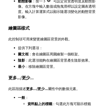
動態影像
：按一下
可設定背景透明度及動態影
像。在方塊中輸入數值或拖曳滑桿以設定圖表透明
度。輸入計算運算式以顯示隨選項變化的動態背景
影像。
繪圖區樣式
此控制項可用來變更繪圖區背景的外觀。
提供下列選項：
圖文框
：會在繪圖區周圍繪製一個框架。
陰影
：此選項能夠在繪圖區背景產生陰影效果。
最小
：移除繪圖區背景。
更多.../更少...
此區段描述
更多.../更少...
屬性中的數個元素。
一般
：
資料點上的標籤
：勾選此方塊可顯示標籤