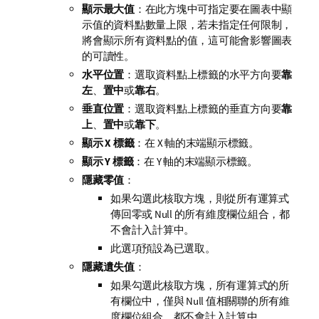
顯示最大值
：在此方塊中可指定要在圖表中顯
示值的資料點數量上限，若未指定任何限制，
將會顯示所有資料點的值，這可能會影響圖表
的可讀性。
水平位置
：選取資料點上標籤的水平方向要
靠
左
、
置中
或
靠右
。
垂直位置
：選取資料點上標籤的垂直方向要
靠
上
、
置中
或
靠下
。
顯示 X 標籤
：在 X 軸的末端顯示標籤。
顯示 Y 標籤
：在 Y 軸的末端顯示標籤。
隱藏零值
：
如果勾選此核取方塊，則從所有運算式
傳回零或 Null 的所有維度欄位組合，都
不會計入計算中。
此選項預設為已選取。
隱藏遺失值
：
如果勾選此核取方塊，所有運算式的所
有欄位中，僅與 Null 值相關聯的所有維
度欄位組合，都不會計入計算中。