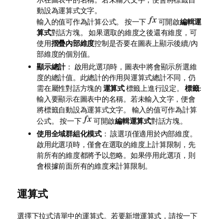
動設為運算式文字。
輸入的值可作為計算公式。 按一下
可開啟
編輯運
算式
對話方塊。 如果選取的維度之後還有維度，可
使用
摺疊內部維度
控制是否要在圖表上顯示後續/內
部維度的個別值。
顯示總計
： 啟用此選項時，圖表中將會顯示所選維
度的總計值。此總計的作用與運算式總計不同，仍
需在屬性對話方塊的
運算式
標籤上進行設定。
標籤
:
輸入要顯示在圖表中的名稱。若未輸入文字，便會
將標籤自動設為運算式文字。 輸入的值可作為計算
公式。 按一下
可開啟
編輯運算式
對話方塊。
使用全域群組化模式
： 該選項僅適用於內部維度。
啟用此選項時，僅會在選取的維度上計算限制，先
前所有的維度都將予以忽略。如果停用此選項，則
會根據前面所有的維度來計算限制。
運算式
選擇下拉式清單中的運算式。若要新增運算式，請按一下