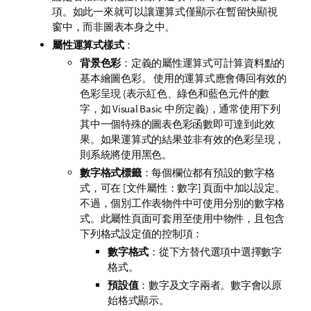
項。如此一來就可以讓運算式僅顯示在暫留快顯視
窗中，而非圖表本身之中。
屬性運算式樣式
：
背景色彩
：定義的屬性運算式可計算資料點的
基本繪圖色彩。 使用的運算式應會傳回有效的
色彩呈現 (表示紅色、綠色和藍色元件的數
字，如 Visual Basic 中所定義)，通常使用下列
其中一個特殊的圖表色彩函數即可達到此效
果。如果運算式的結果並非有效的色彩呈現，
則系統將使用黑色。
數字格式標籤
：每個欄位都有預設的數字格
式，可在 [文件屬性：數字] 頁面中加以設定。
不過，個別工作表物件中可使用分別的數字格
式。此屬性頁面可套用至使用中物件，且包含
下列格式設定值的控制項：
數字格式
：從下方替代選項中選擇數字
格式。
預設值
：數字及文字兩者。數字會以原
始格式顯示。