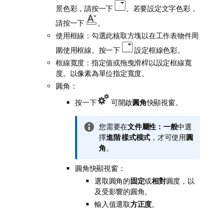
景色彩，請按一下
。若要設定文字色彩，
請按一下
。
使用框線：勾選此核取方塊以在工作表物件周
圍使用框線。按一下
設定框線色彩。
框線寬度：指定值或拖曳滑桿以設定框線寬
度。以像素為單位指定寬度。
圓角：
按一下
可開啟
圓角
快顯視窗。
資
您需要在
文件屬性：一般
中選
訊
擇
進階
樣式模式
，才可使用
圓
備
角
。
註
圓角快顯視窗：
選取圓角的
固定
或
相對
圓度，以
及受影響的圓角。
輸入值選取
方正度
。