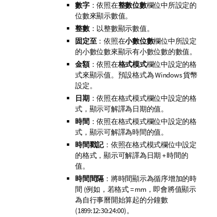
數字
：依照在
整數位數
欄位中所設定的
位數來顯示數值。
整數
：以整數顯示數值。
固定至
：依照在
小數位數
欄位中所設定
的小數位數來顯示有小數位數的數值。
金額
：依照在
格式模式
欄位中設定的格
式來顯示值。預設格式為 Windows 貨幣
設定。
日期
：依照在
格式模式
欄位中設定的格
式，顯示可解譯為日期的值。
時間
：依照在
格式模式
欄位中設定的格
式，顯示可解譯為時間的值。
時間戳記
：依照在
格式模式
欄位中設定
的格式，顯示可解譯為日期 + 時間的
值。
時間間隔
：將時間顯示為循序增加的時
間 (例如，若格式 = mm，即會將值顯示
為自行事曆開始算起的分鐘數
(1899:12:30:24:00)。