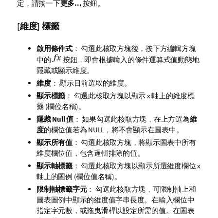
定，請按一下
更多...
按鈕。
[維度] 標籤
啟用條件式
： 勾選此核取方塊後，按下方編輯方塊
中的
按鈕，即會根據輸入的條件運算式值動態地
隱藏或顯示維度。
維度
： 顯示目前選取的維度。
顯示標籤
： 勾選此核取方塊以顯示 x 軸上的維度標
籤 (欄位名稱)。
隱藏 Null 值
： 如果勾選此核取方塊，在上方選為
維
度
的欄位值若為 NULL，將不會顯示在圖表中。
顯示所有值
： 勾選此核取方塊，將顯示圖表中所有
維度欄位值，包含邏輯排除的值。
顯示軸標籤
： 勾選此核取方塊以顯示所選維度欄位 x
軸上的圖例 (欄位值名稱)。
限制軸標籤字元
： 勾選此核取方塊，可限制軸上和
圖表圖例中顯示的維度值字串長度。在輸入欄位中
指定字元數，或拖曳滑桿以設定所需的值。在圖表