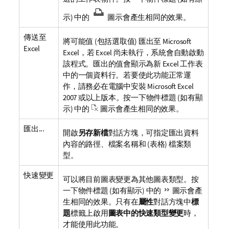
示) 中的
圖示會產生相同的效果。
傳送至
將可能值 (包括選取值) 匯出至 Microsoft
Excel
Excel，若 Excel 尚未執行，系統會自動啟動
該程式。匯出的值會顯示為新 Excel 工作表
中的一個資料行。若要使此功能正常運
作，請務必在電腦中安裝 Microsoft Excel
2007 或以上版本。按一下物件標題 (如有顯
示) 中的
圖示會產生相同的效果。
匯出...
開啟
另存新檔
對話方塊，可指定匯出資料
內容的路徑、檔案名稱和 (表格) 檔案類
型。
快速變更
可以將目前圖表變更為其他圖表類型。按
一下物件標題 (如有顯示) 中的
圖示會產
生相同的效果。只有在
屬性
對話方塊中
標
題
標籤上啟用
圖表中的快速類型變更
時，
才能使用此功能。