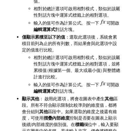
值。
相對於總計
選項可啟用相對模式，類似於該屬
性對話方塊中
運算式
標籤上的
相對
選項。
輸入的值可作為計算公式。 按一下
可開啟
編輯運算式
對話方塊。
僅顯示累積至以下的值
：選取此選項後，系統會累
積目前列為止的所有列數，而結果會與此選項中設
定的值進行比較。
相對於總計
選項可啟用相對模式，類似於該屬
性對話方塊中
運算式
標籤上的
相對
選項，並將
累積值 (根據第一個、最大或最小值) 與整體總
計進行比較。
輸入的值可作為計算公式。 按一下
可開啟
編輯運算式
對話方塊。
顯示其他
： 啟用此選項，將會在圖表中產生
其他
區
段。所有不符合顯示限制比較準則的維度值，都將
會分組到
其他
區段中。如果選取的維度之後還有維
度，可使用
摺疊內部維度
控制是否要在圖表上顯示
後續/內部維度的個別值。在
標籤
欄位中，輸入要顯
示在圖表中的名稱。若未輸入文字，便會將標籤自