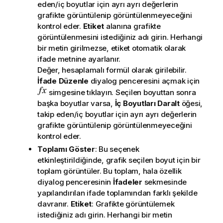
eden/iç boyutlar için ayrı ayrı değerlerin
grafikte görüntülenip görüntülenmeyeceğini
kontrol eder.
Etiket
alanına grafikte
görüntülenmesini istediğiniz adı girin. Herhangi
bir metin girilmezse, etiket otomatik olarak
ifade metnine ayarlanır.
Değer, hesaplamalı formül olarak girilebilir.
İfade Düzenle
diyalog penceresini açmak için
simgesine tıklayın. Seçilen boyuttan sonra
başka boyutlar varsa,
İç Boyutları Daralt
öğesi,
takip eden/iç boyutlar için ayrı ayrı değerlerin
grafikte görüntülenip görüntülenmeyeceğini
kontrol eder.
Toplamı Göster
: Bu seçenek
etkinleştirildiğinde, grafik seçilen boyut için bir
toplam görüntüler. Bu toplam, hala özellik
diyalog penceresinin
İfadeler
sekmesinde
yapılandırılan ifade toplamından farklı şekilde
davranır.
Etiket
: Grafikte görüntülemek
istediğiniz adı girin. Herhangi bir metin