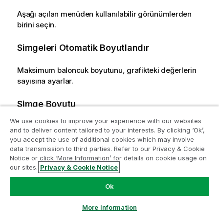
Aşağı açılan menüden kullanılabilir görünümlerden
birini seçin.
Simgeleri Otomatik Boyutlandır
Maksimum baloncuk boyutunu, grafikteki değerlerin
sayısına ayarlar.
Simge Boyutu
We use cookies to improve your experience with our websites
Bir sembol temsili belirtilmişse, sembollerin boyutunu
and to deliver content tailored to your interests. By clicking ‘Ok’,
belirler.
you accept the use of additional cookies which may involve
data transmission to third parties. Refer to our Privacy & Cookie
Analiz Modernleştirme Programına katılın
Notice or click ‘More Information’ for details on cookie usage on
Maks. Baloncuk Boyutu
our sites.
Privacy & Cookie Notice
Analiz Modernleştirme Programı ile değerli QlikView
uygulamalarınızı ödün vermeden modernleştirin.
Bize
Grafikteki en büyük baloncuğun boyutunu ayarlar.
Ok
ulaşmak
ve daha fazla bilgi almak için buraya tıklayın:
Yalnızca bazı görünümler için ve
Simgeleri Otomatik
ampquestions@qlik.com
Boyutlandır
öğesinin seçimi kaldırılmışsa kullanılabilir.
More Information