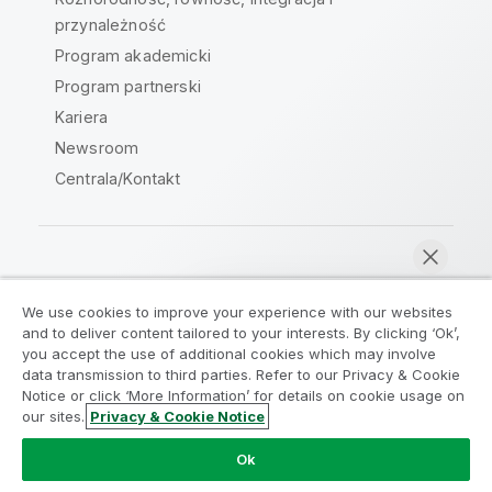
przynależność
Program akademicki
Program partnerski
Kariera
Newsroom
Centrala/Kontakt
Społeczność Qlik
We use cookies to improve your experience with our websites
and to deliver content tailored to your interests. By clicking ‘Ok’,
Umowy prawne
Warunki produktu
you accept the use of additional cookies which may involve
data transmission to third parties. Refer to our Privacy & Cookie
Legal Policies
Legal Policies
Notice or click ‘More Information’ for details on cookie usage on
Warunki korzystania
Znaki towarowe
our sites.
Privacy & Cookie Notice
Rozmawiaj teraz
Do Not Share My Info
Ok
Copyright © 1993-2026 QlikTech International AB. Wszelkie
prawa zastrzeżone.