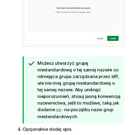
W
Możesz utworzyć grupę
s
niestandardową o tej samej nazwie co
k
istniejąca grupa zarządzana przez IdP,
a
ale nie inną grupę niestandardową o
z
tej samej nazwie. Aby uniknąć
ó
nieporozumień, stosuj jasną konwencję
w
nazewnictwa, jeśli to możliwe, taką jak
k
dodanie
na początku nazw grup
CG-
a
niestandardowych.
Opcjonalnie dodaj opis.