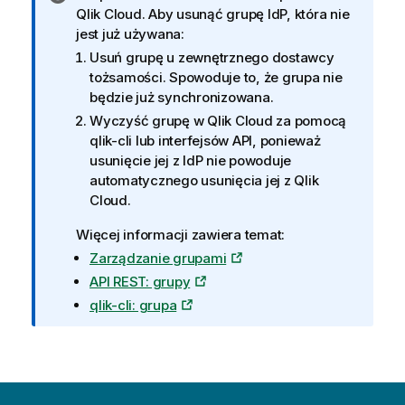
n
Qlik Cloud
. Aby usunąć grupę IdP, która nie
f
jest już używana:
o
Usuń grupę u zewnętrznego dostawcy
r
tożsamości. Spowoduje to, że grupa nie
m
będzie już synchronizowana.
a
Wyczyść grupę w
Qlik Cloud
za pomocą
c
qlik-cli lub interfejsów API, ponieważ
j
usunięcie jej z IdP nie powoduje
a
automatycznego usunięcia jej z
Qlik
Cloud
.
Więcej informacji zawiera temat:
Zarządzanie grupami
API REST: grupy
qlik-cli: grupa