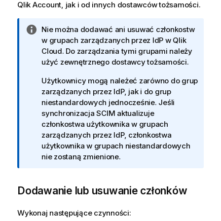
Qlik Account
, jak i od innych dostawców tożsamości.
I
Nie można dodawać ani usuwać członkostw
n
w grupach zarządzanych przez IdP w
Qlik
f
Cloud
. Do zarządzania tymi grupami należy
o
użyć zewnętrznego dostawcy tożsamości.
r
Użytkownicy mogą należeć zarówno do grup
m
zarządzanych przez IdP, jak i do grup
a
niestandardowych jednocześnie. Jeśli
c
synchronizacja SCIM aktualizuje
j
członkostwa użytkownika w grupach
a
zarządzanych przez IdP, członkostwa
użytkownika w grupach niestandardowych
nie zostaną zmienione.
Dodawanie lub usuwanie członków
Wykonaj następujące czynności: