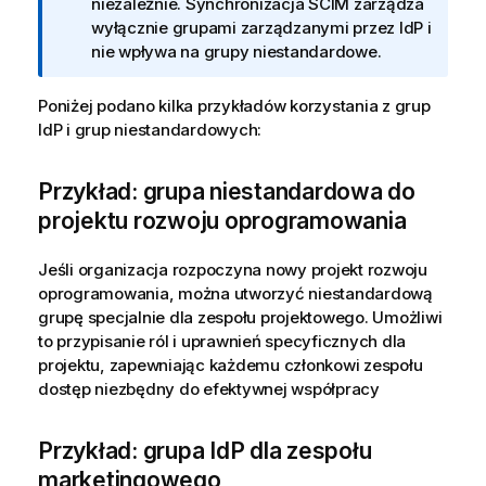
o
niezależnie. Synchronizacja SCIM zarządza
r
wyłącznie grupami zarządzanymi przez IdP i
m
nie wpływa na grupy niestandardowe.
a
c
Poniżej podano kilka przykładów korzystania z grup
j
IdP i grup niestandardowych:
a
Przykład: grupa niestandardowa do
projektu rozwoju oprogramowania
Jeśli organizacja rozpoczyna nowy projekt rozwoju
oprogramowania, można utworzyć niestandardową
grupę specjalnie dla zespołu projektowego. Umożliwi
to przypisanie ról i uprawnień specyficznych dla
projektu, zapewniając każdemu członkowi zespołu
dostęp niezbędny do efektywnej współpracy
Przykład: grupa IdP dla zespołu
marketingowego