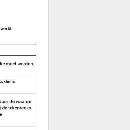
rwerkt.
 die moet worden
 die is
 door de waarde
j de tekenreeks
e