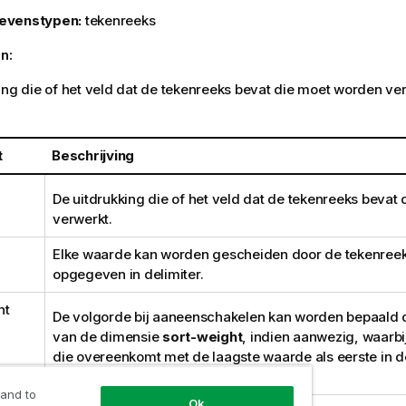
evenstypen:
tekenreeks
n:
ing die of het veld dat de tekenreeks bevat die moet worden ve
t
Beschrijving
De uitdrukking die of het veld dat de tekenreeks bevat
verwerkt.
Elke waarde kan worden gescheiden door de tekenreeks
opgegeven in
delimiter
.
ht
De volgorde bij aaneenschakelen kan worden bepaald
van de dimensie
sort-weight
, indien aanwezig, waarbi
die overeenkomt met de laagste waarde als eerste in d
aaneenschakeling verschijnt.
 and to
Ok