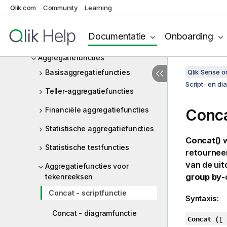
Diagramuitdrukkingen
Qlik.com
Community
Learning
Operatoren
Documentatie
Onboarding
Script- en diagramfuncties
Aggregatiefuncties
Basisaggregatiefuncties
Qlik Sense 
Script- en di
Teller-aggregatiefuncties
Financiële aggregatiefuncties
Conca
Statistische aggregatiefuncties
Concat()
w
Statistische testfuncties
retournee
van de uit
Aggregatiefuncties voor
group by
-
tekenreeksen
Concat - scriptfunctie
Syntaxis:
Concat - diagramfunctie
Concat (
[ 