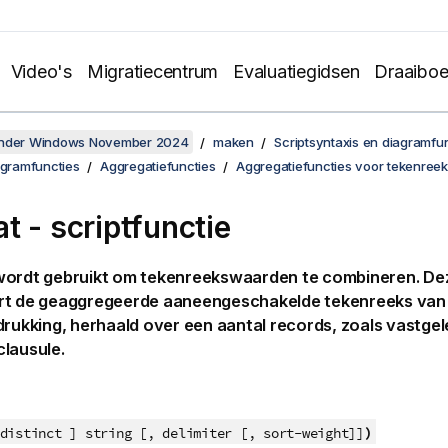
Video's
Migratiecentrum
Evaluatiegidsen
Draaibo
onder Windows November 2024
maken
Scriptsyntaxis en diagramfu
agramfuncties
Aggregatiefuncties
Aggregatiefuncties voor tekenree
t - scriptfunctie
ordt gebruikt om tekenreekswaarden te combineren. Dez
rt de geaggregeerde aaneengeschakelde tekenreeks van 
drukking, herhaald over een aantal records, zoals vastge
clausule.
)
distinct ] string [, delimiter [, sort-weight]]