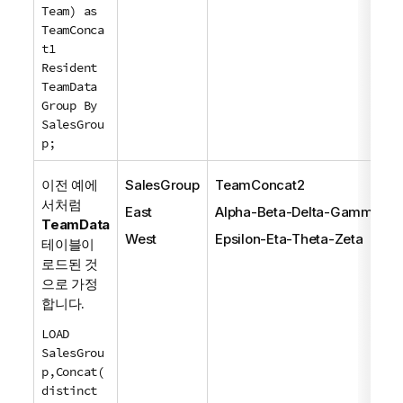
Team) as
TeamConca
t1
Resident
TeamData
Group By
SalesGrou
p;
이전 예에
SalesGroup
TeamConcat2
서처럼
East
Alpha-Beta-Delta-Gamma
TeamData
West
Epsilon-Eta-Theta-Zeta
테이블이
로드된 것
으로 가정
합니다.
LOAD
SalesGrou
p,Concat(
distinct