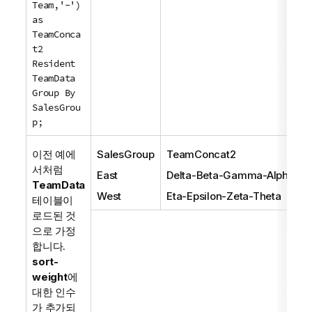
Team,'-')
as
TeamConca
t2
Resident
TeamData
Group By
SalesGrou
p;
이전 예에
SalesGroup
TeamConcat2
서처럼
East
Delta-Beta-Gamma-Alpha
TeamData
West
Eta-Epsilon-Zeta-Theta
테이블이
로드된 것
으로 가정
합니다.
sort-
weight
에
대한 인수
가 추가되