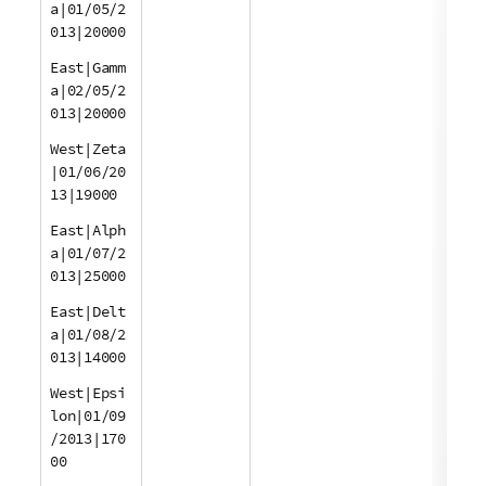
a|01/05/2
013|20000
East|Gamm
a|02/05/2
013|20000
West|Zeta
|01/06/20
13|19000
East|Alph
a|01/07/2
013|25000
East|Delt
a|01/08/2
013|14000
West|Epsi
lon|01/09
/2013|170
00