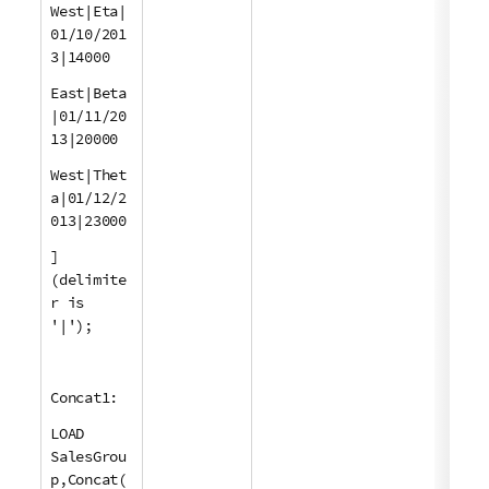
West|Eta|
01/10/201
3|14000
East|Beta
|01/11/20
13|20000
West|Thet
a|01/12/2
013|23000
]
(delimite
r is
'|');
Concat1:
LOAD
SalesGrou
p,Concat(