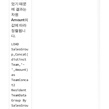
었기 때문
에 결과는
차원
Amount
의
값에 따라
정렬됩니
다.
LOAD
SalesGrou
p,Concat(
distinct
Team,'-
',Amount)
as
TeamConca
t2
Resident
TeamData
Group By
SalesGrou