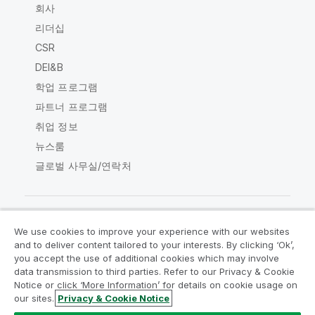
회사
리더십
CSR
DEI&B
학업 프로그램
파트너 프로그램
취업 정보
뉴스룸
글로벌 사무실/연락처
We use cookies to improve your experience with our websites
Qlik Community
and to deliver content tailored to your interests. By clicking ‘Ok’,
you accept the use of additional cookies which may involve
data transmission to third parties. Refer to our Privacy & Cookie
법적 계약
제품 약관
Legal Policies
Notice or click ‘More Information’ for details on cookie usage on
Legal Policies
사용 약관
상표
our sites.
Privacy & Cookie Notice
Do Not Share My Info