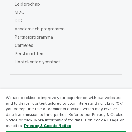
Leiderschap
MVO
DIG
Academisch programma
Partnerprogramma
Carrières
Persberichten
Hoofdkantoor/contact
Qlik Community
We use cookies to improve your experience with our websites
and to deliver content tailored to your interests. By clicking ‘Ok’,
Juridische overeenkomsten
you accept the use of additional cookies which may involve
data transmission to third parties. Refer to our Privacy & Cookie
Productvoorwaarden
Legal Policies
Notice or click ‘More Information’ for details on cookie usage on
Legal Policies
Gebruiksvoorwaarden
our sites.
Privacy & Cookie Notice