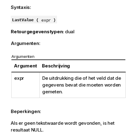
o
Syntaxis:
r
m
LastValue (
)
expr
a
Retourgegevenstypen:
dual
t
i
Argumenten:
e
Argumenten
Argument
Beschrijving
expr
De uitdrukking die of het veld dat de
gegevens bevat die moeten worden
gemeten.
Beperkingen:
Als er geen tekstwaarde wordt gevonden, is het
resultaat
NULL
.