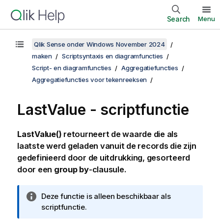
Search
Menu
Qlik Sense onder Windows November 2024
maken
Scriptsyntaxis en diagramfuncties
Script- en diagramfuncties
Aggregatiefuncties
Aggregatiefuncties voor tekenreeksen
LastValue - scriptfunctie
LastValue()
retourneert de waarde die als
laatste werd geladen vanuit de records die zijn
gedefinieerd door de uitdrukking, gesorteerd
door een
group by
-clausule.
I
Deze functie is alleen beschikbaar als
n
scriptfunctie.
f