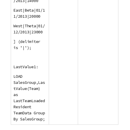
/2013|14000
East|Beta|01/1
1/2013|20000
West|Theta|01/
12/2013|23000
] (delimiter
is '|');
LastValue1:
LOAD
SalesGroup,Las
tValue(Team)
as
LastTeamLoaded
Resident
TeamData Group
By SalesGroup;