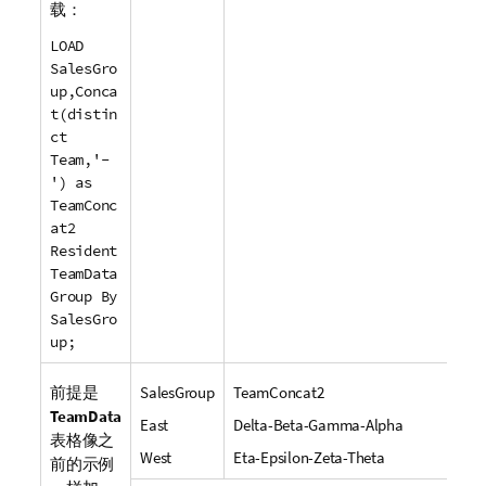
载：
LOAD
SalesGro
up,Conca
t(distin
ct
Team,'-
') as
TeamConc
at2
Resident
TeamData
Group By
SalesGro
up;
前提是
SalesGroup
TeamConcat2
TeamData
East
Delta-Beta-Gamma-Alpha
表格像之
West
Eta-Epsilon-Zeta-Theta
前的示例