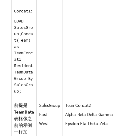
Concat1:
LOAD
SalesGro
up,Conca
t(Team)
as
TeamConc
at1
Resident
TeamData
Group By
SalesGro
up;
前提是
SalesGroup
TeamConcat2
TeamData
East
Alpha-Beta-Delta-Gamma
表格像之
West
Epsilon-Eta-Theta-Zeta
前的示例
一样加