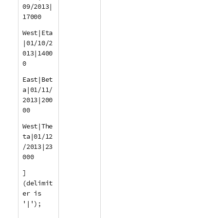
09/2013|
17000
West|Eta
|01/10/2
013|1400
0
East|Bet
a|01/11/
2013|200
00
West|The
ta|01/12
/2013|23
000
]
(delimit
er is
'|');