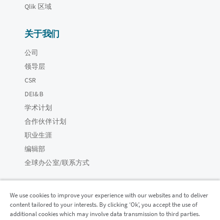
Qlik 区域
关于我们
公司
领导层
CSR
DEI&B
学术计划
合作伙伴计划
职业生涯
编辑部
全球办公室/联系方式
We use cookies to improve your experience with our websites and to deliver
content tailored to your interests. By clicking ‘Ok’, you accept the use of
Qlik 社区
additional cookies which may involve data transmission to third parties.