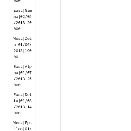
000
East|Gam
ma|02/05
/2013|20
000
West|Zet
a|01/06/
2013|190
00
East|Alp
ha|01/07
/2013|25
000
East|Del
ta|01/08
/2013|14
000
West|Eps
ilon|01/