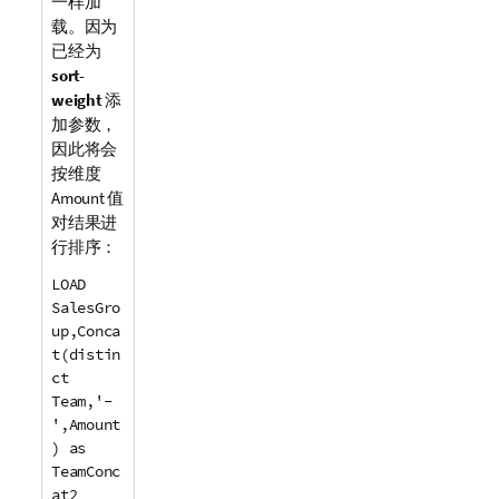
一样加
载。因为
已经为
sort-
weight
添
加参数，
因此将会
按维度
Amount
值
对结果进
行排序：
LOAD
SalesGro
up,Conca
t(distin
ct
Team,'-
',Amount
) as
TeamConc
at2