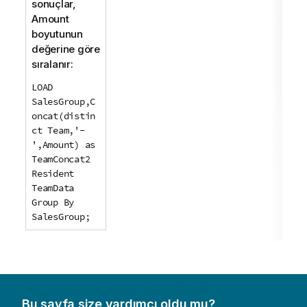
sonuçlar,
Amount
boyutunun
değerine göre
sıralanır:
LOAD
SalesGroup,C
oncat(distin
ct Team,'-
',Amount) as
TeamConcat2
Resident
TeamData
Group By
SalesGroup;
Bu sayfa size yardımcı oldu mu?