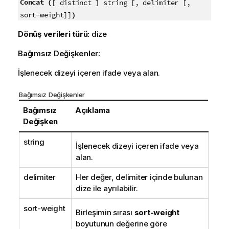
Concat (
[ distinct ] string [, delimiter [,
)
sort-weight]]
Dönüş verileri türü:
dize
Bağımsız Değişkenler:
İşlenecek dizeyi içeren ifade veya alan.
Bağımsız Değişkenler
Bağımsız
Açıklama
Değişken
string
İşlenecek dizeyi içeren ifade veya
alan.
delimiter
Her değer,
delimiter
içinde bulunan
dize ile ayrılabilir.
sort-weight
Birleşimin sırası
sort-weight
boyutunun değerine göre