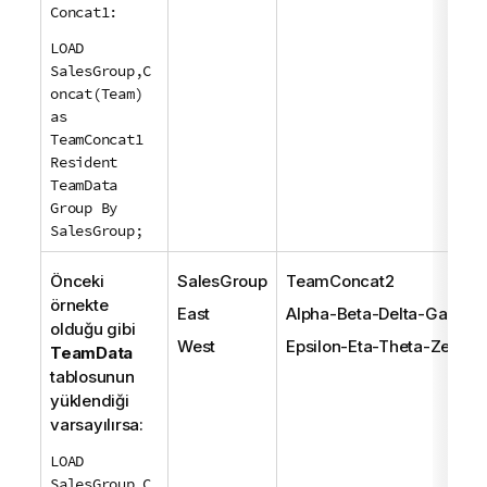
Concat1:
LOAD
SalesGroup,C
oncat(Team)
as
TeamConcat1
Resident
TeamData
Group By
SalesGroup;
Önceki
SalesGroup
TeamConcat2
örnekte
East
Alpha-Beta-Delta-Gamma
olduğu gibi
West
Epsilon-Eta-Theta-Zeta
TeamData
tablosunun
yüklendiği
varsayılırsa:
LOAD
SalesGroup,C