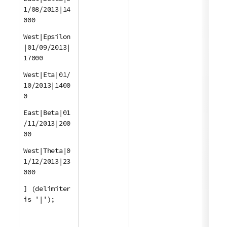
1/08/2013|14
000
West|Epsilon
|01/09/2013|
17000
West|Eta|01/
10/2013|1400
0
East|Beta|01
/11/2013|200
00
West|Theta|0
1/12/2013|23
000
] (delimiter
is '|');