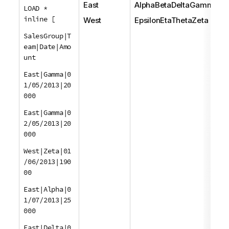
East
AlphaBetaDeltaGammaG
LOAD *
inline [
West
EpsilonEtaThetaZeta
SalesGroup|T
eam|Date|Amo
unt
East|Gamma|0
1/05/2013|20
000
East|Gamma|0
2/05/2013|20
000
West|Zeta|01
/06/2013|190
00
East|Alpha|0
1/07/2013|25
000
East|Delta|0