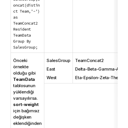
oncat(distin
ct Team,'-')
as
TeamConcat2
Resident
TeamData
Group By
SalesGroup;
Önceki
SalesGroup
TeamConcat2
örnekte
East
Delta-Beta-Gamma-Alpha
olduğu gibi
West
Eta-Epsilon-Zeta-Theta
TeamData
tablosunun
yüklendiği
varsayılırsa.
sort-weight
için bağımsız
değişken
eklendiğinden