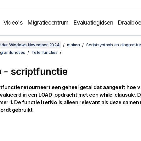
Video's
Migratiecentrum
Evaluatiegidsen
Draaibo
onder Windows November 2024
maken
Scriptsyntaxis en diagramfu
agramfuncties
Tellerfuncties
 - scriptfunctie
tfunctie retourneert een geheel getal dat aangeeft hoe 
valueerd in een
LOAD
-opdracht met een
while
-clausule. D
er 1. De functie
IterNo
is alleen relevant als deze samen
ordt gebruikt.