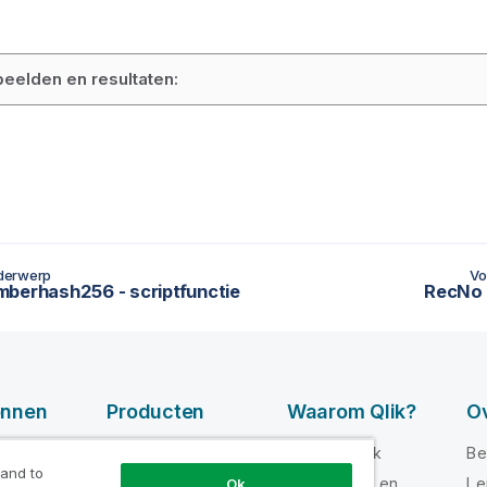
eelden en resultaten:
derwerp
Vo
berhash256 - scriptfunctie
RecNo -
onnen
Producten
Waarom Qlik?
Ov
GEGEVENSINTEG
-video's
Waarom Qlik
Be
RATIE EN
 and to
loper
Vertrouwen en
Le
Ok
KWALITEIT