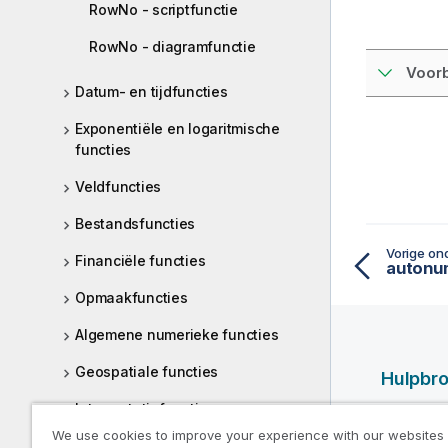
RowNo - scriptfunctie
RowNo - diagramfunctie
Voorb
Datum- en tijdfuncties
Exponentiële en logaritmische
functies
Veldfuncties
Bestandsfuncties
Vorige on
Financiële functies
autonum
Opmaakfuncties
Algemene numerieke functies
Geospatiale functies
Hulpbr
Interpretatiefuncties
Qlik Help
We use cookies to improve your experience with our websites
Qlik Deve
Interrecord-functies