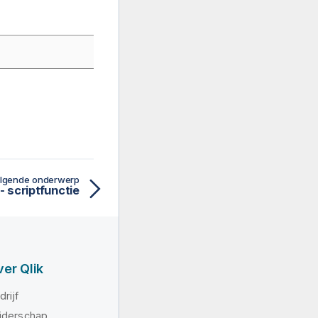
lgende onderwerp
 scriptfunctie
er Qlik
drijf
iderschap