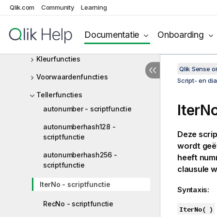
Qlik.com
Community
Learning
Script- en diagramfuncties
Aggregatiefuncties
Documentatie
Onboarding
Aggr - diagramfunctie
Kleurfuncties
Qlik Sense 
Voorwaardenfuncties
Script- en di
Tellerfuncties
IterNo
autonumber - scriptfunctie
autonumberhash128 -
Deze scrip
scriptfunctie
wordt geë
autonumberhash256 -
heeft numm
scriptfunctie
clausule w
IterNo - scriptfunctie
Syntaxis:
RecNo - scriptfunctie
IterNo( )