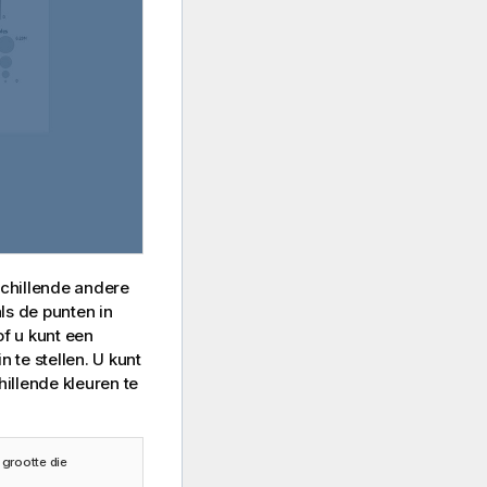
schillende andere
ls de punten in
f u kunt een
 te stellen. U kunt
illende kleuren te
grootte die