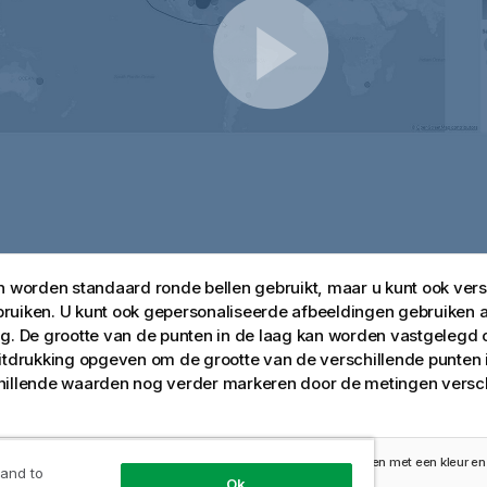
n worden standaard ronde bellen gebruikt, maar u kunt ook ver
uiken. U kunt ook gepersonaliseerde afbeeldingen gebruiken a
g. De grootte van de punten in de laag kan worden vastgelegd o
itdrukking opgeven om de grootte van de verschillende punten in
hillende waarden nog verder markeren door de metingen versch
ntlaag waarop steden in Atlantisch Canada worden weergegeven met een kleur en 
 and to
s van het aantal inwoners.
Ok