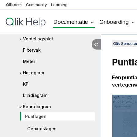
Qlik.com
Boxplot
Community
Learning
Bulletgrafiek
Documentatie
Onboarding
Combinatiegrafiek
Verdelingsplot
Qlik Sense 
Filtervak
Puntl
Meter
Histogram
Een puntla
KPI
vertegenw
Lijndiagram
Kaartdiagram
Puntlagen
Gebiedslagen