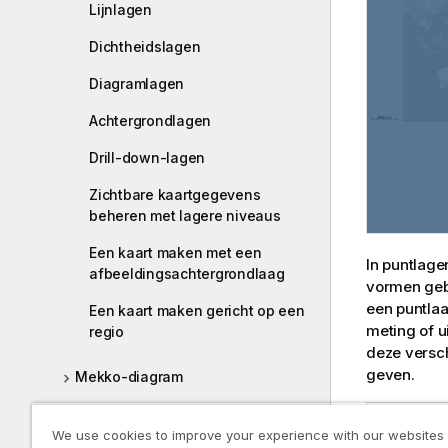
Lijnlagen
Dichtheidslagen
Diagramlagen
Achtergrondlagen
Drill-down-lagen
Zichtbare kaartgegevens
beheren met lagere niveaus
Een kaart maken met een
In puntlage
afbeeldingsachtergrondlaag
vormen gebr
een puntlaa
Een kaart maken gericht op een
meting of u
regio
deze versc
geven.
Mekko-diagram
Navigatiemenu
Kaart met pu
We use cookies to improve your experience with our websites
afhankelijk i