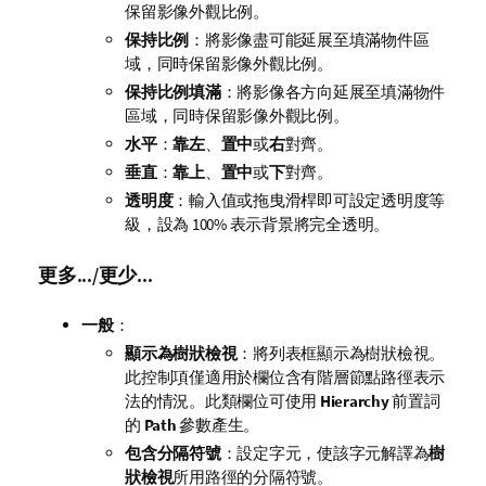
保留影像外觀比例。
保持比例
：將影像盡可能延展至填滿物件區
域，同時保留影像外觀比例。
保持比例填滿
：將影像各方向延展至填滿物件
區域，同時保留影像外觀比例。
水平
：
靠左
、
置中
或
右
對齊。
垂直
：
靠上
、
置中
或
下
對齊。
透明度
：輸入值或拖曳滑桿即可設定透明度等
級，設為 100% 表示背景將完全透明。
更多.../更少...
一般
：
顯示為樹狀檢視
：將列表框顯示為樹狀檢視。
此控制項僅適用於欄位含有階層節點路徑表示
法的情況。此類欄位可使用
Hierarchy
前置詞
的
Path
參數產生。
包含分隔符號
：設定字元，使該字元解譯為
樹
狀檢視
所用路徑的分隔符號。