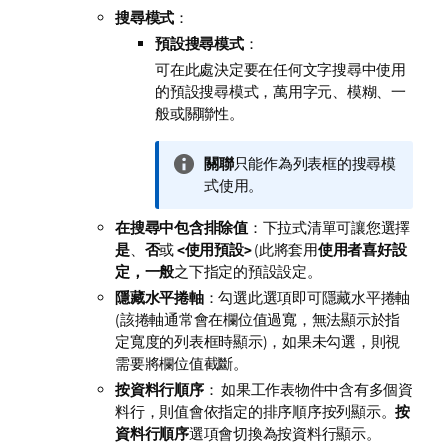
搜尋模式
：
預設搜尋模式
：
可在此處決定要在任何文字搜尋中使用
的預設搜尋模式，
萬用字元
、
模糊
、
一
般
或
關聯性
。
資
關聯
只能作為列表框的搜尋模
訊
式使用。
備
在搜尋中包含排除值
：下拉式清單可讓您選擇
註
是
、
否
或
<使用預設>
(此將套用
使用者喜好設
定，一般
之下指定的預設設定。
隱藏水平捲軸
：勾選此選項即可隱藏水平捲軸
(該捲軸通常會在欄位值過寬，無法顯示於指
定寬度的列表框時顯示)，如果未勾選，則視
需要將欄位值截斷。
按資料行順序
： 如果工作表物件中含有多個資
料行，則值會依指定的排序順序按列顯示。
按
資料行順序
選項會切換為按資料行顯示。