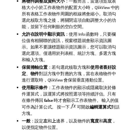
將物件調整成資料大小
：一般而言，當選項造成表
格大小小於工作表物件的配置大小時，QlikView 中的
所有表格工作表物件周圍的框線將會縮小。取消勾
選此核取方塊之後，將關閉這項自動調整大小的功
能，並留下任何剩餘的空白空間。
允許在說明中顯示資訊
：使用 Info 函數時，只要欄
位值有相關聯的資訊，視窗標題就會顯示資訊圖
示。如果不要讓標題顯示資訊圖示，您可以取消勾
選此選項。僅適用於列表框、統計方塊、多選方塊
和輸入方塊。
保留捲軸位置
：若勾選此核取方塊和
使用者喜好設
定
、
物件
對話方塊中對應的方塊，當在表格物件中
進行選取時，QlikView 會保留垂直捲動位置。
使用顯示條件
：工作表物件的顯示或隱藏取決於條
件運算式，該運算式將按照選項等持續評估。只有
在條件傳回
false
時才會顯示工作表物件。 輸入的值
可作為計算公式。 按一下
可開啟
編輯運算式
對話
方塊。
一般
：設定
左
和
上
邊界，以及物件的
寬度
和
高度
，
以便指定物件位置。