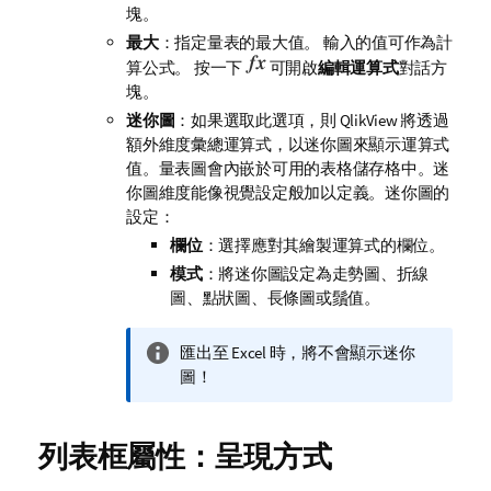
塊。
最大
：指定量表的最大值。 輸入的值可作為計
算公式。 按一下
可開啟
編輯運算式
對話方
塊。
迷你圖
：如果選取此選項，則 QlikView 將透過
額外維度彙總運算式，以迷你圖來顯示運算式
值。量表圖會內嵌於可用的表格儲存格中。迷
你圖維度能像視覺設定般加以定義。迷你圖的
設定：
欄位
：選擇應對其繪製運算式的欄位。
模式
：將迷你圖設定為走勢圖、折線
圖、點狀圖、長條圖或鬚值。
資
匯出至 Excel 時，將不會顯示迷你
訊
圖！
備
註
列表框屬性：呈現方式