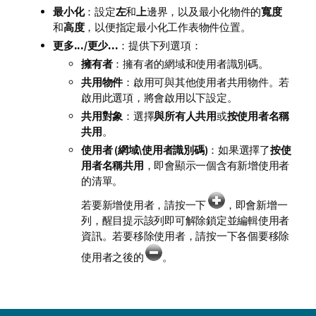
最小化
：設定
左
和
上
邊界，以及最小化物件的
寬度
和
高度
，以便指定最小化工作表物件位置。
更多.../更少...
：提供下列選項：
擁有者
：擁有者的網域和使用者識別碼。
共用物件
：啟用可與其他使用者共用物件。若
啟用此選項，將會啟用以下設定。
共用對象
：選擇
與所有人共用
或
按使用者名稱
共用
。
使用者 (網域\使用者識別碼)
：如果選擇了
按使
用者名稱共用
，即會顯示一個含有新增使用者
的清單。
若要新增使用者，請按一下
，即會新增一
列，醒目提示該列即可解除鎖定並編輯使用者
資訊。若要移除使用者，請按一下各個要移除
使用者之後的
。