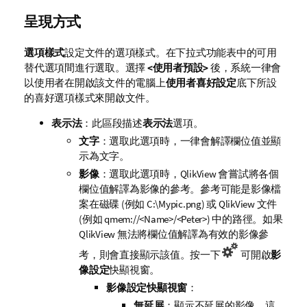
呈現方式
選項樣式
設定文件的選項樣式。在下拉式功能表中的可用
替代選項間進行選取。選擇
<使用者預設>
後，系統一律會
以使用者在開啟該文件的電腦上
使用者喜好設定
底下所設
的喜好選項樣式來開啟文件。
表示法
：此區段描述
表示法
選項。
文字
：選取此選項時，一律會解譯欄位值並顯
示為文字。
影像
：選取此選項時，QlikView 會嘗試將各個
欄位值解譯為影像的參考。參考可能是影像檔
案在磁碟 (例如 C:\Mypic.png) 或
QlikView
文件
(例如 qmem://<Name>/<Peter>) 中的路徑。如果
QlikView 無法將欄位值解譯為有效的影像參
考，則會直接顯示該值。按一下
可開啟
影
像設定
快顯視窗。
影像設定快顯視窗
：
無延展
：顯示不延展的影像。這