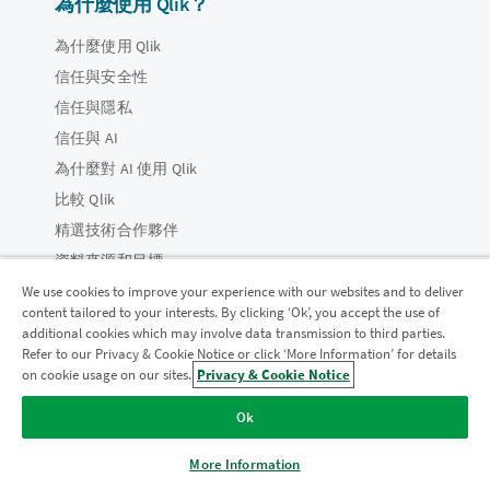
為什麼使用 Qlik？
為什麼使用 Qlik
信任與安全性
信任與隱私
信任與 AI
為什麼對 AI 使用 Qlik
比較 Qlik
精選技術合作夥伴
資料來源和目標
Qlik 區域
We use cookies to improve your experience with our websites and to deliver
content tailored to your interests. By clicking ‘Ok’, you accept the use of
additional cookies which may involve data transmission to third parties.
關於 Qlik
Refer to our Privacy & Cookie Notice or click ‘More Information’ for details
加入分析現代化計畫
on cookie usage on our sites.
Privacy & Cookie Notice
公司
透過分析現代化程式進行現代化而不犧牲寶貴的 QlikView 應用
Ok
領導能力
程式。
按一下這裡
取得更多資訊或聯繫：
ampquestions@qlik.com
CSR
More Information
DEI&B