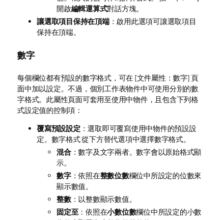
開啟
編輯運算式
對話方塊。
讓選取項目保持在頂端
：啟用此選項可讓選取項目
保持在頂端。
數字
每個欄位都有預設的數字格式，可在 [文件屬性：數字] 頁
面中加以設定。不過，個別工作表物件中可使用分別的數
字格式。此屬性頁面可套用至使用中物件，且包含下列格
式設定值的控制項：
覆寫預設設定
：選取即可覆寫使用中物件的預設設
定。數字格式 從下方替代選項中選擇數字格式。
混合
：數字及文字兩者。數字會以原始格式顯
示。
數字
：依照在
整數位數
欄位中所設定的位數來
顯示數值。
整數
：以整數顯示數值。
固定至
：依照在
小數位數
欄位中所設定的小數