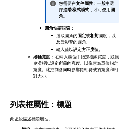
資
您需要在
文件屬性：一般
中選
訊
擇
進階
樣式模式
，才可使用
圓
備
角
。
註
圓角快顯視窗
：
選取圓角的
固定
或
相對
圓度，以
及受影響的圓角。
輸入值以設定
方正度
值。
捲軸寬度
： 在輸入欄位中指定框線寬度，或拖
曳滑桿以設定所需的寬度。以像素為單位指定
寬度。此控制會同時影響捲軸符號的寬度和相
對大小。
列表框屬性：標題
此區段描述標題屬性。