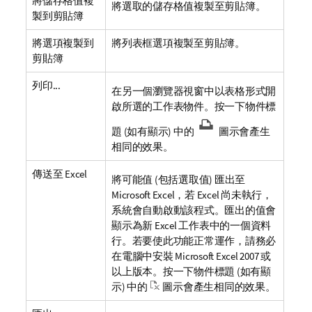
將儲存格值複
將選取的儲存格值複製至剪貼簿。
製到剪貼簿
將選項複製到
將列表框選項複製至剪貼簿。
剪貼簿
列印...
在另一個瀏覽器視窗中以表格形式開
啟所選的工作表物件。按一下物件標
題 (如有顯示) 中的
圖示會產生
相同的效果。
傳送至 Excel
將可能值 (包括選取值) 匯出至
Microsoft Excel，若 Excel 尚未執行，
系統會自動啟動該程式。匯出的值會
顯示為新 Excel 工作表中的一個資料
行。若要使此功能正常運作，請務必
在電腦中安裝 Microsoft Excel 2007 或
以上版本。按一下物件標題 (如有顯
示) 中的
圖示會產生相同的效果。