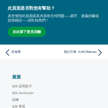
此頁面是否對您有幫助？
若您發現此頁面或其內容有任何問題——錯字、遺漏步驟或
技術錯誤——請告知我們！
在此留下意見回饋
存放庫
統計方塊 - AJAX/Webview
資源
Qlik 說明影片
Qlik Developer
訓練
Qlik 學習