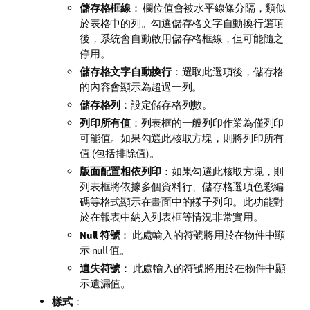
儲存格框線
： 欄位值會被水平線條分隔，類似
於表格中的列。勾選
儲存格文字自動換行
選項
後，系統會自動啟用
儲存格框線
，但可能隨之
停用。
儲存格文字自動換行
：選取此選項後，儲存格
的內容會顯示為超過一列。
儲存格列
：設定儲存格列數。
列印所有值
：列表框的一般列印作業為僅列印
可能值。如果勾選此核取方塊，則將列印所有
值 (包括排除值)。
版面配置相依列印
：如果勾選此核取方塊，則
列表框將依據多個資料行、儲存格選項色彩編
碼等格式顯示在畫面中的樣子列印。此功能對
於在報表中納入列表框等情況非常實用。
Null 符號
： 此處輸入的符號將用於在物件中顯
示 null 值。
遺失符號
： 此處輸入的符號將用於在物件中顯
示遺漏值。
樣式
：