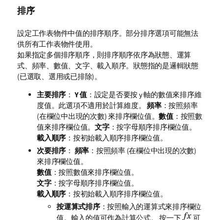
排序
設定工作表物件中值的排序順序。部分排序選項可能無法
供所有工作表物件使用。
如果指定多個排序順序，則排序順序依序為狀態、運算
式、頻率、數值、文字、載入順序。
狀態
指的是邏輯狀態
(已選取、選用或已排除)。
主要排序
：
Y 值
：設定是否要按 y 軸的數值來排序維
度值。此選項不適用於計算維度。
頻率
：按照頻率
(在欄位中出現的次數) 來排序欄位值。
數值
：按照數
值來排序欄位值。
文字
：按字母順序排序欄位值。
載入順序
：按初始載入順序排序欄位值。
次要排序
：
頻率
：按照頻率 (在欄位中出現的次數)
來排序欄位值。
數值
：按照數值來排序欄位值。
文字
：按字母順序排序欄位值。
載入順序
：按初始載入順序排序欄位值。
按運算式排序
：按照輸入的運算式來排序欄位
值。輸入的值可作為計算公式。 按一下
可