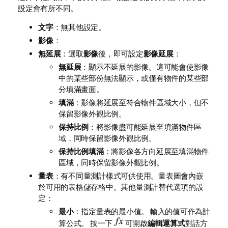
設定會有所不同。
文字
：無其他設定。
影像
：
無延展
：選取
影像
後，即可設定
影像延展
：
無延展
：顯示不延展的影像。這可能會使影像
中的某些部份無法顯示，或僅有物件的某些部
分填滿畫面。
填滿
：影像將延展至符合物件區域大小，但不
保留影像外觀比例。
保持比例
：將影像盡可能延展至填滿物件區
域，同時保留影像外觀比例。
保持比例填滿
：將影像各方向延展至填滿物件
區域，同時保留影像外觀比例。
量表
：有不同量測計樣式可供使用。量表圖會內嵌
於可用的表格儲存格中。其他量測計替代選項的設
定：
最小
：指定量表的最小值。 輸入的值可作為計
算公式。 按一下
可開啟
編輯運算式
對話方