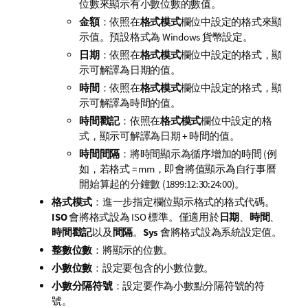
位數來顯示有小數位數的數值。
金額
：依照在
格式模式
欄位中設定的格式來顯
示值。預設格式為 Windows 貨幣設定。
日期
：依照在
格式模式
欄位中設定的格式，顯
示可解譯為日期的值。
時間
：依照在
格式模式
欄位中設定的格式，顯
示可解譯為時間的值。
時間戳記
：依照在
格式模式
欄位中設定的格
式，顯示可解譯為日期 + 時間的值。
時間間隔
：將時間顯示為循序增加的時間 (例
如，若格式 = mm，即會將值顯示為自行事曆
開始算起的分鐘數 (1899:12:30:24:00)。
格式模式
：進一步指定欄位顯示格式的格式代碼。
ISO
會將格式設為 ISO 標準。僅適用於
日期
、
時間
、
時間戳記
以及
間隔
。
Sys
會將格式設為系統設定值。
整數位數
：將顯示的位數。
小數位數
：設定要包含的小數位數。
小數分隔符號
：設定要作為小數點分隔符號的符
號。