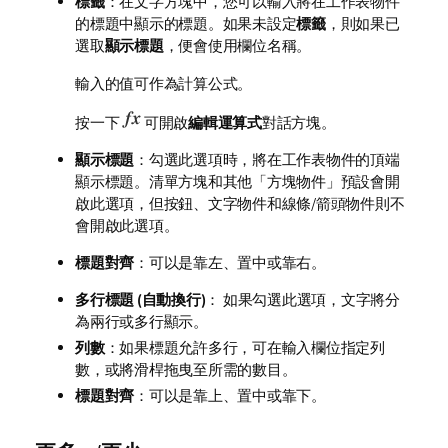
標籤
：在文字方塊中，您可以輸入將在工作表物件
的標題中顯示的標題。如果未設定
標籤
，則如果已
選取
顯示標題
，便會使用欄位名稱。
輸入的值可作為計算公式。
按一下
可開啟
編輯運算式
對話方塊。
顯示標題
：勾選此選項時，將在工作表物件的頂端
顯示標題。清單方塊和其他「方塊物件」預設會開
啟此選項，但按鈕、文字物件和線條/箭頭物件則不
會開啟此選項。
標題對齊
：可以是靠左、置中或靠右。
多行標題 (自動換行)
： 如果勾選此選項，文字將分
為兩行或多行顯示。
列數
：如果標題允許多行，可在輸入欄位指定列
數，或將滑桿拖曳至所需的數目。
標題對齊
：可以是靠上、置中或靠下。