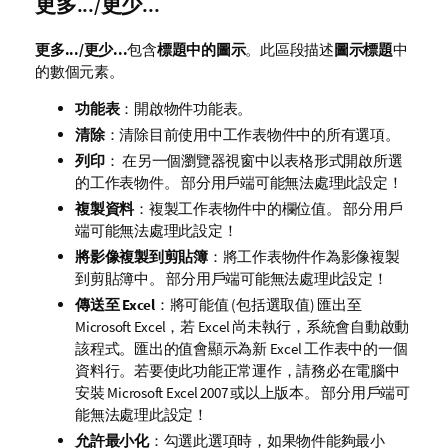
更多.../更少...
更多.../更少...
包含
標題中的圖示
。此區段描述
圖示標題
中
的數個元素。
功能表
：開啟物件功能表。
清除
：清除目前使用中工作表物件中的所有選項。
列印
： 在另一個瀏覽器視窗中以表格形式開啟所選
的工作表物件。 部分用戶端可能無法處理此設定！
複製資料
：複製工作表物件中的欄位值。 部分用戶
端可能無法處理此設定！
將影像複製到剪貼簿
：將工作表物件作為影像複製
到剪貼簿中。 部分用戶端可能無法處理此設定！
傳送至 Excel
：將可能值 (包括選取值) 匯出至
Microsoft Excel，若 Excel 尚未執行，系統會自動啟動
該程式。匯出的值會顯示為新 Excel 工作表中的一個
資料行。若要使此功能正常運作，請務必在電腦中
安裝 Microsoft Excel 2007 或以上版本。 部分用戶端可
能無法處理此設定！
允許最小化
：勾選此選項時，如果物件能夠最小