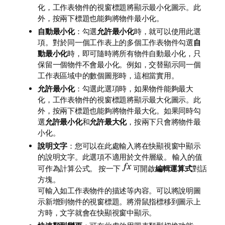
化，工作表物件的視窗標題將顯示最小化圖示。此
外，按兩下標題也能夠將物件最小化。
自動最小化
：勾選
允許最小化
時，就可以使用此選
項。對於同一個工作表上的多個工作表物件勾選
自
動最小化
時，即可隨時將所有物件自動最小化，只
保留一個物件不會最小化。例如，交替顯示同一個
工作表區域中的數個圖形時，這相當實用。
允許最小化
：勾選此選項時，如果物件能夠最大
化，工作表物件的視窗標題將顯示最大化圖示。此
外，按兩下標題也能夠將物件最大化。如果同時勾
選
允許最小化
和
允許最大化
，按兩下只會將物件最
小化。
說明文字
：您可以在此處輸入將在快顯視窗中顯示
的說明文字。此選項不適用於文件層級。 輸入的值
可作為計算公式。 按一下
可開啟
編輯運算式
對話
方塊。
可輸入如工作表物件的描述等內容。可以將說明圖
示新增到物件的視窗標題。將滑鼠指標移到圖示上
方時，文字就會在快顯視窗中顯示。