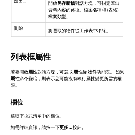
匯出...
開啟
另存新檔
對話方塊，可指定匯出
資料內容的路徑、檔案名稱和 (表格)
檔案類型。
刪除
將選取的物件從工作表中移除。
列表框屬性
若要開啟
屬性
對話方塊，可選取
屬性
從
物件
功能表。 如果
屬性
命令變暗，則表示您可能沒有執行屬性變更所需的權
限。
欄位
選取下拉式清單中的欄位。
如需詳細資訊，請按一下
更多...
按鈕。